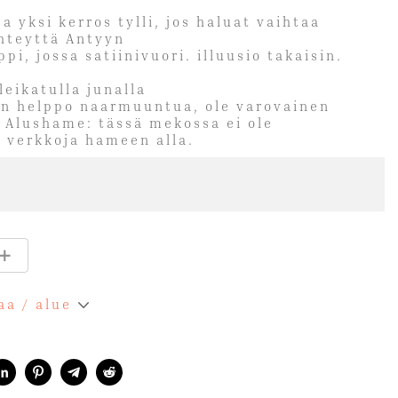
ea yksi kerros tylli, jos haluat vaihtaa
yhteyttä Antyyn
ppi, jossa satiinivuori. illuusio takaisin.
eikatulla junalla
 on helppo naarmuuntua, ole varovainen
 Alushame: tässä mekossa ei ole
a verkkoja hameen alla.
aa / alue