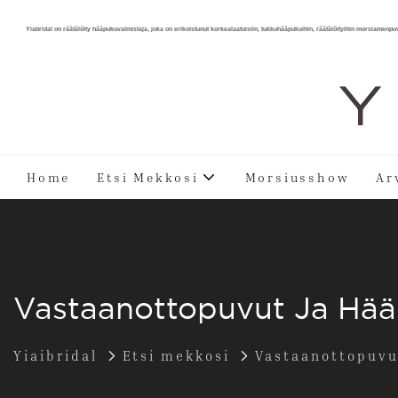
Yiabridal on räätälöity hääpukuvalmistaja, joka on erikoistunut korkealaatuisiin, tukkuhääpukuihin, räätälöityihin morsiamenpu
Y 
Home
Etsi Mekkosi
Morsiusshow
Ar
Vastaanottopuvut Ja Hä
Yiaibridal
Etsi mekkosi
Vastaanottopuvu