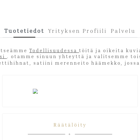
Tuotetiedot
Yrityksen Profiili
Palvelu
t itseämme
Todellisuudessa
töitä ja oikeita kuv
tsi
. otamme sinuun yhteyttä ja valitsemme
Räätälöity