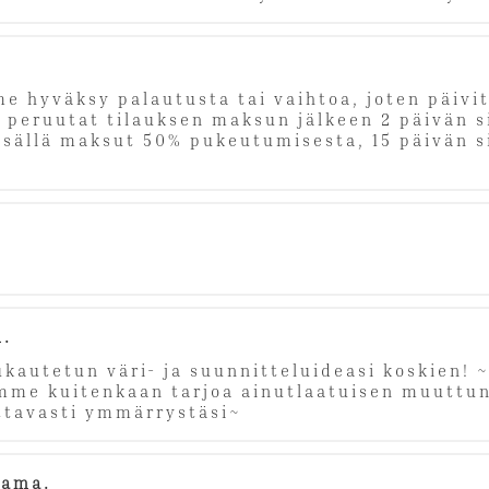
e hyväksy palautusta tai vaihtoa, joten päivitä
eruutat tilauksen maksun jälkeen 2 päivän sis
sällä maksut 50% pukeutumisesta, 15 päivän si
u.
kautetun väri- ja suunnitteluideasi koskien!
Emme kuitenkaan tarjoa ainutlaatuisen muuttu
ottavasti ymmärrystäsi~
keama.