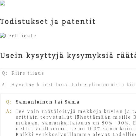
Todistukset ja patentit
Usein kysyttyjä kysymyksiä räät
Q: Kiire tilaus
A: Hyväksy kiiretilaus. tulee ylimääräisiä ki
Q:
Samanlainen tai Sama
A:
Tee vain räätälöityjä mekkoja kuvien ja 
erittäin tervetullut lähettämään meille 
mukaan, samankaltaisuus on 80% -90%. Ei 
nettisivuiltamme, se on 100% sama kuin 
Kaikki verkkosivuillamme olevat todellis