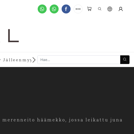
A L
new
 Jälleenmyyjäksi
Räätälöidyt Tilaukset
i merenneito häämekko, jossa leikattu juna