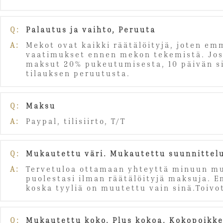
Q:
Palautus ja vaihto, Peruuta
A:
Mekot ovat kaikki räätälöityjä, joten emm
vaatimukset ennen mekon tekemistä. Jos p
maksut 20% pukeutumisesta, 10 päivän si
tilauksen peruutusta.
Q:
Maksu
A:
Paypal, tilisiirto, T/T
Q:
Mukautettu väri. Mukautettu suunnittel
A:
Tervetuloa ottamaan yhteyttä minuun mu
puolestasi ilman räätälöityjä maksuja. 
koska tyyliä on muutettu vain sinä.Toiv
Q:
Mukautettu koko. Plus kokoa. Kokopoik