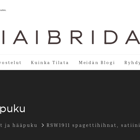
vuihin.
I A I B R I D 
vostelut
Kuinka Tilata
Meidän Blogi
Ryhdy
äpuku
t ja hääpuku
RSW1911 spagettihihnat, satiin