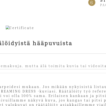
ST
6
PA
älöidyistä hääpuvuista
iremaksuja. mutta älä toimita kuvia tai videoit
tarpeidesi mukaan. Jos mikään nykyisistä list
DREAMING DRESS -kuviasi. Räätälöity työ refer
voi olla 100% sama. Erilaisen kankaan ja pits
sivuillamme näkyvä kuva, jos kangas tai pitsi
et valokuvat on räätälöity asiakkaillemme yia