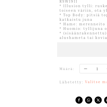
RSW1911
* Illusion tylli: rusk
toiseen väriin, ota 
* Top Body: pitsiä to
katkaistu juna
* Hame: merenneito l
* Huomio: tyllijuna
* (sisäänrakennettu)
alushameta tai kovi
Määrä:
Valitse m
Lähetetty:
Share with: