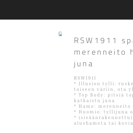
RSW1911 spag
merenneito 
juna
RSW1911
* Illusion tylli: rusk
toiseen väriin, ota 
* Top Body: pitsiä to
katkaistu juna
* Hame: merenneito l
* Huomio: tyllijuna
* (sisäänrakennettu)
alushameta tai kovi