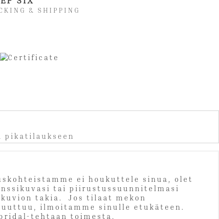
EP SIX
CKING & SHIPPING
a pikatilaukseen
auskohteistamme ei houkuttele sinua, olet
enssikuvasi tai piirustussuunnitelmasi
ikuvion takia. Jos tilaat mekon
 puuttuu, ilmoitamme sinulle etukäteen.
ibridal-tehtaan toimesta.