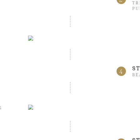
TR
PU
S
4
BE
G