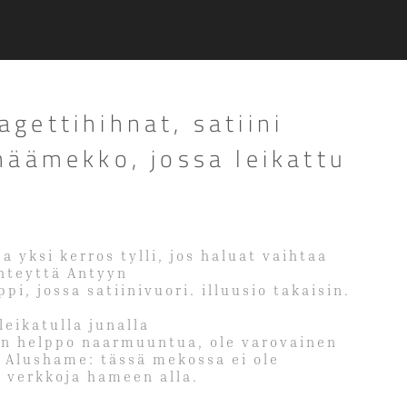
ettihihnat, satiini
häämekko, jossa leikattu
ea yksi kerros tylli, jos haluat vaihtaa
yhteyttä Antyyn
ppi, jossa satiinivuori. illuusio takaisin.
eikatulla junalla
 on helppo naarmuuntua, ole varovainen
 Alushame: tässä mekossa ei ole
a verkkoja hameen alla.