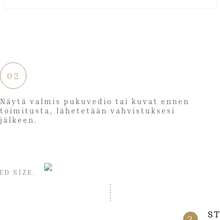
02
Näytä valmis pukuvedio tai kuvat ennen
toimitusta, lähetetään vahvistuksesi
jälkeen.
ED SIZE.
S
2