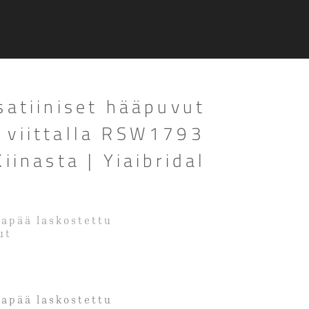
satiiniset hääpuvut
 viittalla RSW1793
iinasta | Yiaibridal
lkapää laskostettu
ut
lkapää laskostettu