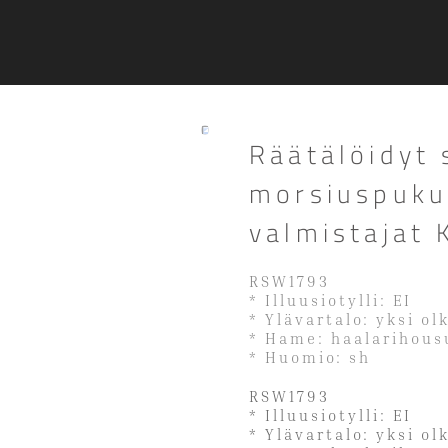
Räätälöidyt 
morsiuspuku
valmistajat K
RSW1793
* Illuusiotylli: EI
* Ylävartalo: yksi o
* Hame: haalarihous
* Huomio: sh
RSW1793
* Illuusiotylli: EI
* Ylävartalo: yksi o