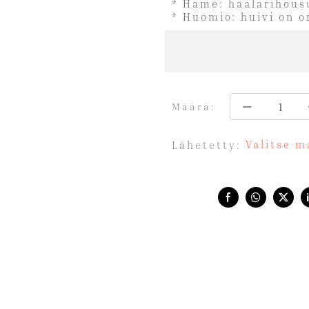
* Hame: haalarihous
* Huomio: huivi on 
Määrä:
Valitse m
Lähetetty:
Share with: