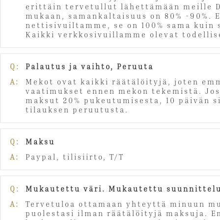
erittäin tervetullut lähettämään meille 
mukaan, samankaltaisuus on 80% -90%. Ei 
nettisivuiltamme, se on 100% sama kuin 
Kaikki verkkosivuillamme olevat todellis
Q:
Palautus ja vaihto, Peruuta
A:
Mekot ovat kaikki räätälöityjä, joten emm
vaatimukset ennen mekon tekemistä. Jos p
maksut 20% pukeutumisesta, 10 päivän si
tilauksen peruutusta.
Q:
Maksu
A:
Paypal, tilisiirto, T/T
Q:
Mukautettu väri. Mukautettu suunnittel
A:
Tervetuloa ottamaan yhteyttä minuun mu
puolestasi ilman räätälöityjä maksuja. 