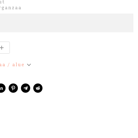
ut
organzaa
aa / alue