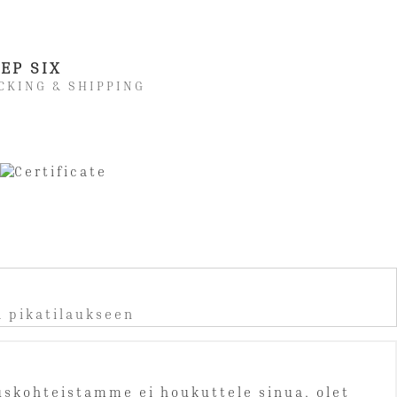
EP SIX
CKING & SHIPPING
a pikatilaukseen
auskohteistamme ei houkuttele sinua, olet