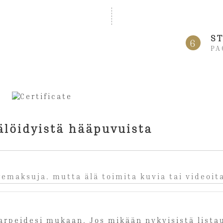
ST
6
PA
älöidyistä hääpuvuista
iremaksuja. mutta älä toimita kuvia tai videoit
tarpeidesi mukaan. Jos mikään nykyisistä list