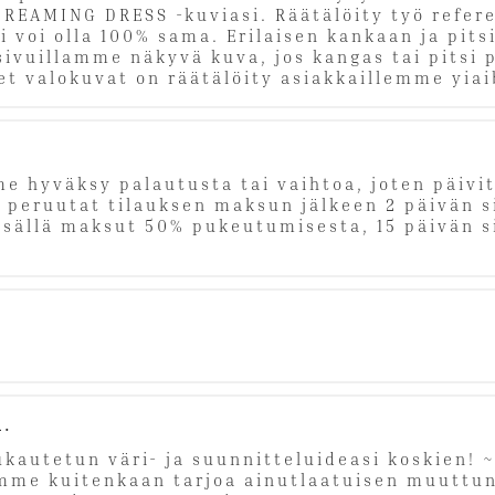
DREAMING DRESS -kuviasi. Räätälöity työ refer
voi olla 100% sama. Erilaisen kankaan ja pits
sivuillamme näkyvä kuva, jos kangas tai pitsi
et valokuvat on räätälöity asiakkaillemme yia
e hyväksy palautusta tai vaihtoa, joten päivitä
eruutat tilauksen maksun jälkeen 2 päivän sis
sällä maksut 50% pukeutumisesta, 15 päivän si
u.
kautetun väri- ja suunnitteluideasi koskien!
Emme kuitenkaan tarjoa ainutlaatuisen muuttu