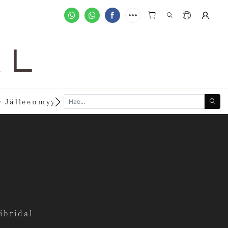
A L
new
 Jälleenmyyjäksi
Räätälöidyt Tilaukset
ibridal