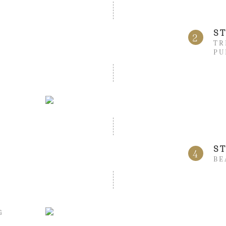
S
2
TR
PU
S
4
BE
G