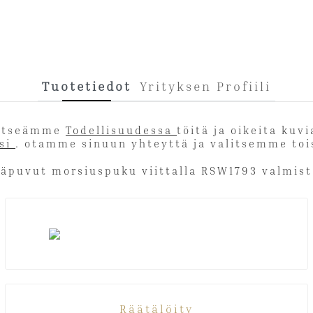
Tuotetiedot
Yrityksen Profiili
t itseämme
Todellisuudessa
töitä ja oikeita kuv
tsi
. otamme sinuun yhteyttä ja valitsemme
Räätälöity