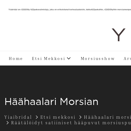
Yiabridal on räätälöity hääpukuvalmistaja, joka on erikoistunut korkealaatuisiin, tukkuhääpukuihin, räätälöityihin morsiamenpu
Y 
Home
Etsi Mekkosi
Morsiusshow
Ar
Häähaalari Morsian
Yiaibridal
Etsi mekkosi
Häähaalari mors
Räätälöidyt satiiniset hääpuvut morsiuspuk