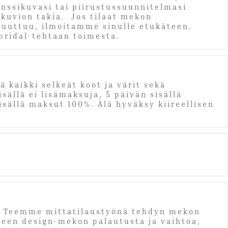
enssikuvasi tai piirustussuunnitelmasi
ikuvion takia. Jos tilaat mekon
 puuttuu, ilmoitamme sinulle etukäteen.
ibridal-tehtaan toimesta.
 kaikki selkeät koot ja värit sekä
ällä ei lisämaksuja, 5 päivän sisällä
sällä maksut 100%. Älä hyväksy kiireellisen
 ~ Teemme mittatilaustyönä tehdyn mekon
neen design-mekon palautusta ja vaihtoa,