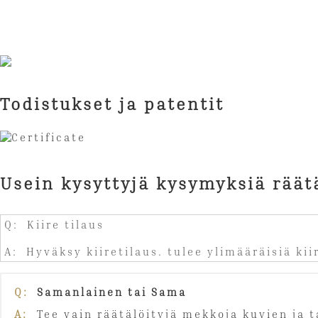
Todistukset ja patentit
Usein kysyttyjä kysymyksiä räät
Q: Kiire tilaus
A: Hyväksy kiiretilaus. tulee ylimääräisiä ki
Q:
Samanlainen tai Sama
A:
Tee vain räätälöityjä mekkoja kuvien ja 