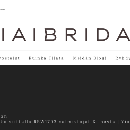
vuihin.
I A I B R I D 
vostelut
Kuinka Tilata
Meidän Blogi
Ryhdy
ian
u viittalla RSW1793 valmistajat Kiinasta | Yia