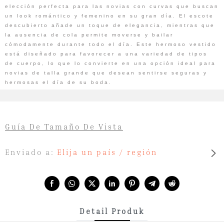
elección perfecta para las novias con curvas que buscan
un look romántico y femenino en su gran día. El escote
descubierto añade un toque de elegancia, mientras que
la ausencia de cola permite moverse y bailar
cómodamente durante todo el día. Este hermoso vestido
está diseñado para favorecer a una variedad de tipos
de cuerpo, lo que lo convierte en una opción ideal para
novias de talla grande que desean sentirse seguras y
hermosas el día de su boda.
Guía De Tamaño De Vista
Enviado a:
Elija un país / región
Share with:
Detail Produk