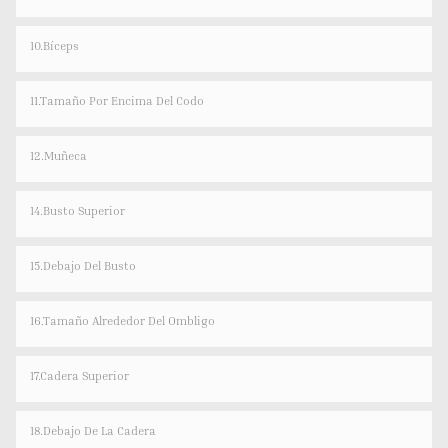
10.bíceps
11.Tamaño Por Encima Del Codo
12.Muñeca
14.Busto Superior
15.Debajo Del Busto
16.Tamaño Alrededor Del Ombligo
17.Cadera Superior
18.Debajo De La Cadera