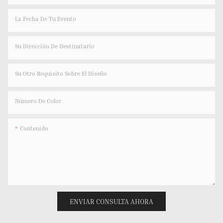
La Fecha De Tu Evento
Su Dirección De Destinatario
Su Otro Requisito Sobre El Diseño
Número De Color
Contenido
ENVIAR CONSULTA AHORA