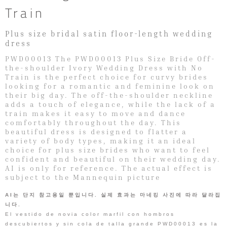
Train
Plus size bridal satin floor-length wedding
dress
PWD00013 The PWD00013 Plus Size Bride Off-
the-shoulder Ivory Wedding Dress with No
Train is the perfect choice for curvy brides
looking for a romantic and feminine look on
their big day. The off-the-shoulder neckline
adds a touch of elegance, while the lack of a
train makes it easy to move and dance
comfortably throughout the day. This
beautiful dress is designed to flatter a
variety of body types, making it an ideal
choice for plus size brides who want to feel
confident and beautiful on their wedding day.
AI is only for reference. The actual effect is
subject to the Mannequin picture
AI는 단지 참고용일 뿐입니다. 실제 효과는 마네킹 사진에 따라 달라집
니다.
El vestido de novia color marfil con hombros
descubiertos y sin cola de talla grande PWD00013 es la