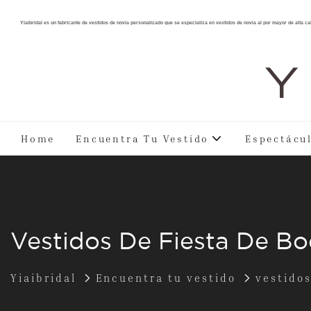
Yiaibridal es un fabricante de vestidos de novia personalizado que se especializa en vestidos de novia al por mayor de alta ca
Y 
Home
Encuentra Tu Vestido
Espectácu
Vestidos De Fiesta De B
Yiaibridal
Encuentra tu vestido
vestidos