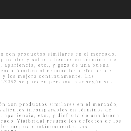
n con productos similares en el mercado,
mparables y sobresalientes en términos de
, apariencia, etc., y goza de una buena
cado. Yiaibridal resume los defectos de
s y los mejora continuamente. Las
 LZ252 se pueden personalizar según sus
n con productos similares en el mercado,
esalientes incomparables en términos de
, apariencia, etc., y disfruta de una buena
cado. Yiaibridal resume los defectos de los
y los mejora continuamente. Las