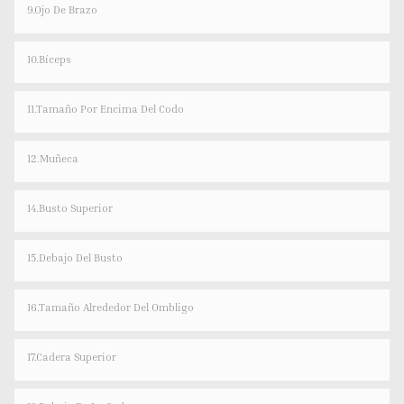
9.Ojo De Brazo
10.bíceps
11.Tamaño Por Encima Del Codo
12.Muñeca
14.Busto Superior
15.Debajo Del Busto
16.Tamaño Alrededor Del Ombligo
17.Cadera Superior