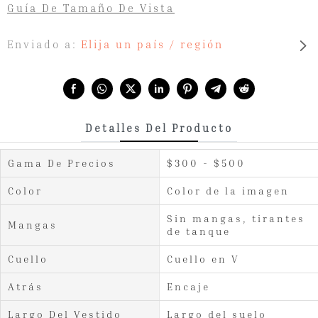
Guía De Tamaño De Vista
Enviado a:
Elija un país / región
Share with:
Detalles Del Producto
Gama De Precios
$300 - $500
Color
Color de la imagen
Sin mangas, tirantes
Mangas
de tanque
Cuello
Cuello en V
Atrás
Encaje
Largo Del Vestido
Largo del suelo