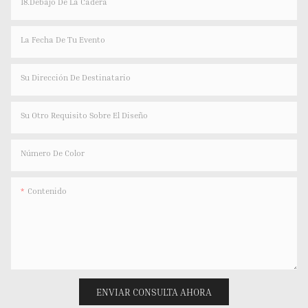
18.Debajo De La Cadera
La Fecha De Tu Evento
Su Dirección De Destinatario
Su Otro Requisito Sobre El Diseño
Número De Color
Contenido
ENVIAR CONSULTA AHORA