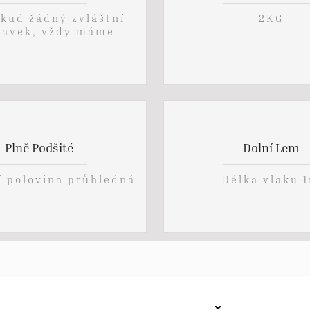
okud žádný zvláštní
2KG
davek, vždy máme
Plně Podšité
Dolní Lem
í polovina průhledná
Délka vlaku 