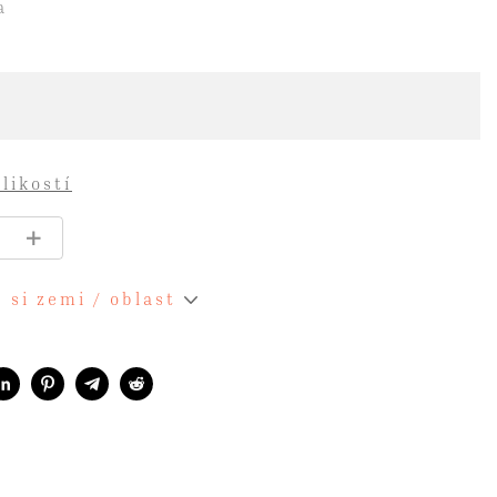
a
likostí
 si zemi / oblast