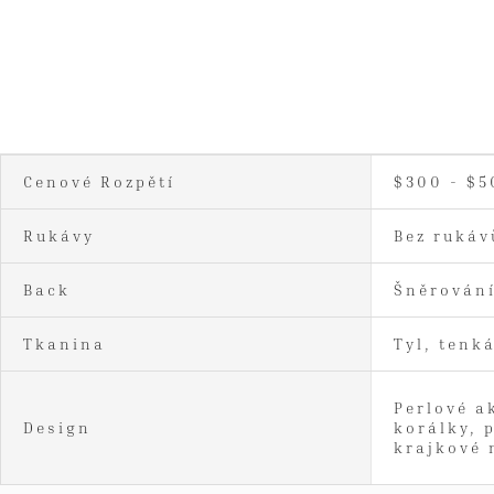
Cenové Rozpětí
$300 - $5
Rukávy
Bez rukáv
Back
Šněrován
Tkanina
Tyl, tenk
Perlové a
Design
korálky, p
krajkové 