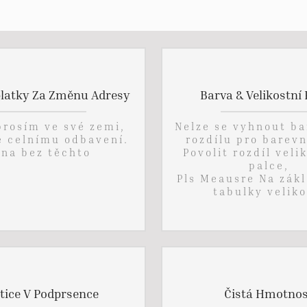
latky Za Změnu Adresy
Barva & Velikostní 
prosím ve své zemi,
Nelze se vyhnout b
 celnímu odbavení.
rozdílu pro barevn
na bez těchto
Povolit rozdíl velik
palce,
Pls Meausre Na zákl
tabulky veliko
tice V Podprsence
Čistá Hmotnos