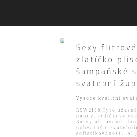
Sexy flitrov
zlatíčko pli
šampaňské s
svatební žu
Vysoce kvalitní svat
RSW2138 Tyto úžasné
panny, srdíčkový výst
Barvy plisované slo
úchvatným svatební
sofistikovanosti. AI