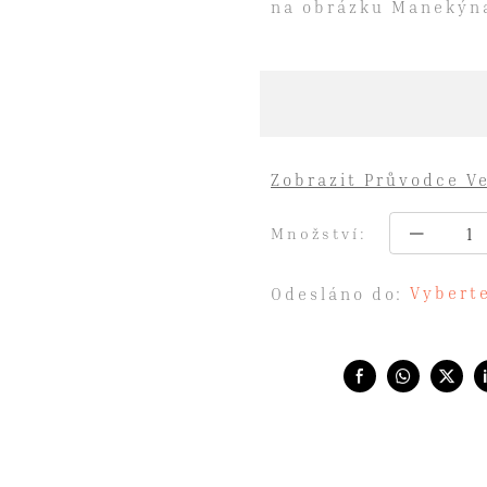
na obrázku Manekýn
Zobrazit Průvodce Ve
Množství:
Vyberte
Odesláno do:
Share with: