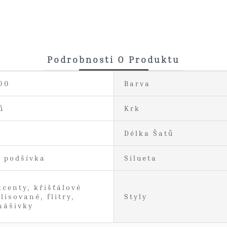
Podrobnosti O Produktu
00
Barva
ů
Krk
í
Délka Šatů
á podšívka
Silueta
kcenty, křišťálové
lisované, flitry,
Styly
nášivky