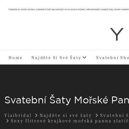
Yiaibridal je vlastní výrobce svatebních šatů specializující se na vysoce kvalitní, velkoobchodní svatební šaty, vlastní svatební 
Y 
Home
Najděte Si Své Šaty
Svatební Sh
Svatební Šaty Mořské Pa
Yiaibridal
Najděte si své šaty
Svatební 
Sexy flitrové krajkové mořská panna zlat