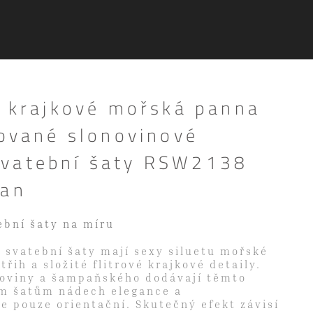
é krajkové mořská panna
sované slonovinové
vatební šaty RSW2138
pan
ební šaty na míru
 svatební šaty mají sexy siluetu mořské
řih a složité flitrové krajkové detaily.
noviny a šampaňského dodávají těmto
m šatům nádech elegance a
 je pouze orientační. Skutečný efekt závisí