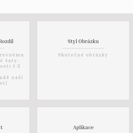
Rozdíl
Styl Obrázku
arevnému
Skutečné obrázky
é šaty.
osti 1-2
adě naší
stí
t
Aplikace