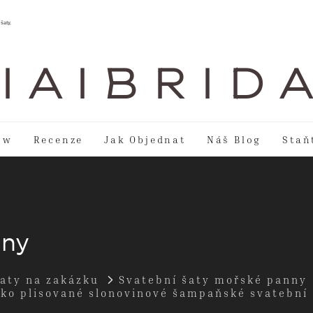
šaty.
I A I B R I D 
ow
Recenze
Jak Objednat
Náš Blog
Staň
nny
šaty na zakázku
Svatební šaty mořské panny
íčko plisované slonovinové šampaňské svatební