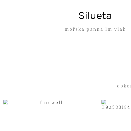
Silueta
mořská panna 1m vlak
doko