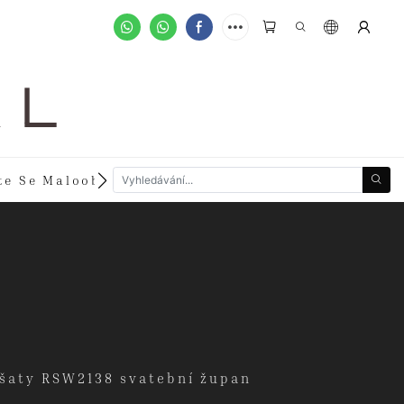
A L
te Se Maloobchodníkem
Zakázkové Objednávky
 šaty RSW2138 svatební župan