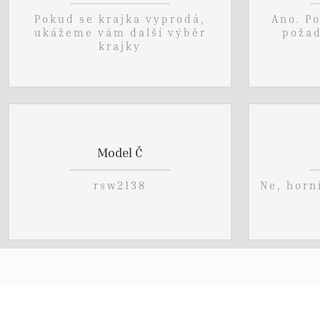
Pokud se krajka vyprodá,
Ano. P
ukážeme vám další výběr
poža
krajky
Model Č
rsw2138
Ne, horn