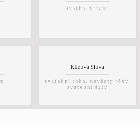
Svatba. Strana
Klíčová Slova
1m
svatební róba. nevěsty róby.
svatební šaty