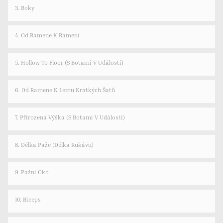
3. Boky
4. Od Ramene K Rameni
5. Hollow To Floor (s Botami V Události)
6. Od Ramene K Lemu Krátkých Šatů
7. Přirozená Výška (s Botami V Události)
8. Délka Paže (délka Rukávu)
9. Pažní Oko
10. Biceps