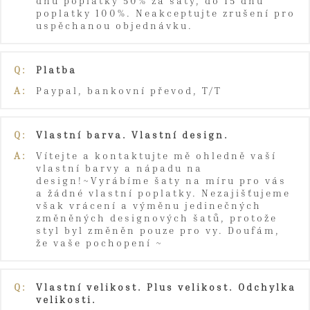
dnů poplatky 50% za šaty, do 15 dnů
poplatky 100%. Neakceptujte zrušení pro
uspěchanou objednávku.
Q:
Platba
A:
Paypal, bankovní převod, T/T
Q:
Vlastní barva. Vlastní design.
A:
Vítejte a kontaktujte mě ohledně vaší
vlastní barvy a nápadu na
design!~Vyrábíme šaty na míru pro vás
a žádné vlastní poplatky. Nezajišťujeme
však vrácení a výměnu jedinečných
změněných designových šatů, protože
styl byl změněn pouze pro vy. Doufám,
že vaše pochopení ~
Q:
Vlastní velikost. Plus velikost. Odchylka
velikosti.