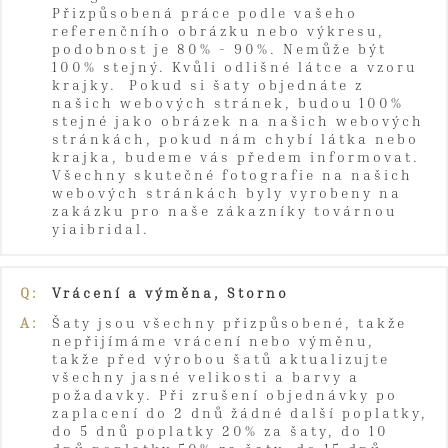
Přizpůsobená práce podle vašeho
referenčního obrázku nebo výkresu,
podobnost je 80% - 90%. Nemůže být
100% stejný. Kvůli odlišné látce a vzoru
krajky. Pokud si šaty objednáte z
našich webových stránek, budou 100%
stejné jako obrázek na našich webových
stránkách, pokud nám chybí látka nebo
krajka, budeme vás předem informovat.
Všechny skutečné fotografie na našich
webových stránkách byly vyrobeny na
zakázku pro naše zákazníky továrnou
yiaibridal.
Q:
Vrácení a výměna, Storno
A:
Šaty jsou všechny přizpůsobené, takže
nepřijímáme vrácení nebo výměnu,
takže před výrobou šatů aktualizujte
všechny jasné velikosti a barvy a
požadavky. Při zrušení objednávky po
zaplacení do 2 dnů žádné další poplatky,
do 5 dnů poplatky 20% za šaty, do 10