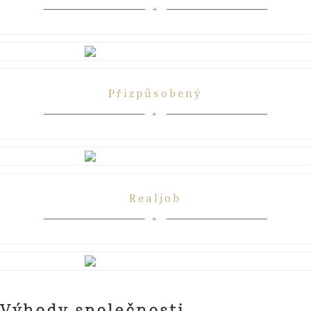
Přizpůsobený
Realjob
Výhody společnosti