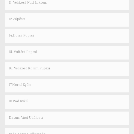
11. Velikost Nad Loktem
12.Zápěstí
14.Horní Poprsí
15. Vnitřní Poprsí
16. Velikost Kolem Pupku
17.Horní Kyčle
18.Pod Kyčlí
Datum Vaší Události
Vaše Adresa Přijímače