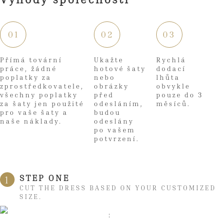
01
02
03
Přímá tovární
Ukažte
Rychlá
práce, žádné
hotové šaty
dodací
poplatky za
nebo
lhůta
zprostředkovatele,
obrázky
obvykle
všechny poplatky
před
pouze do 3
za šaty jen použité
odesláním,
měsíců.
pro vaše šaty a
budou
naše náklady.
odeslány
po vašem
potvrzení.
STEP ONE
1
CUT THE DRESS BASED ON YOUR CUSTOMIZED
SIZE.