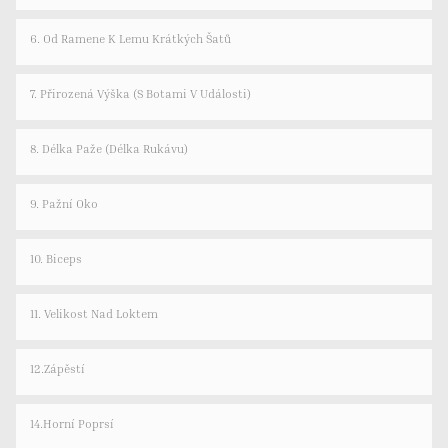
6. Od Ramene K Lemu Krátkých Šatů
7. Přirozená Výška (s Botami V Události)
8. Délka Paže (délka Rukávu)
9. Pažní Oko
10. Biceps
11. Velikost Nad Loktem
12.Zápěstí
14.Horní Poprsí