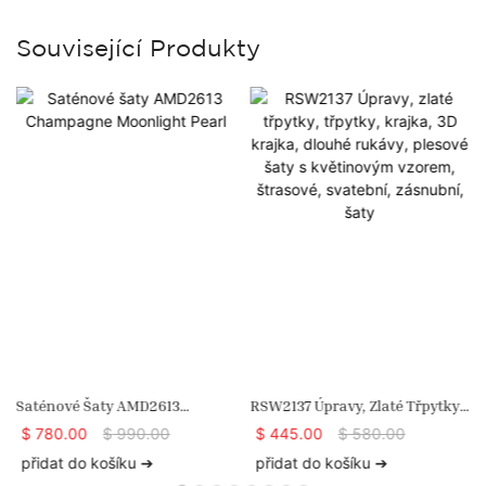
Související Produkty
Saténové Šaty AMD2613
RSW2137 Úpravy, Zlaté Třpytky,
Champagne Moonlight Pearl
Třpytky, Krajka, 3D Krajka,
$
780.00
$
990.00
$
445.00
$
580.00
Dlouhé Rukávy, Plesové Šaty S
přidat do košíku ➔
přidat do košíku ➔
Květinovým Vzorem, Štrasové,