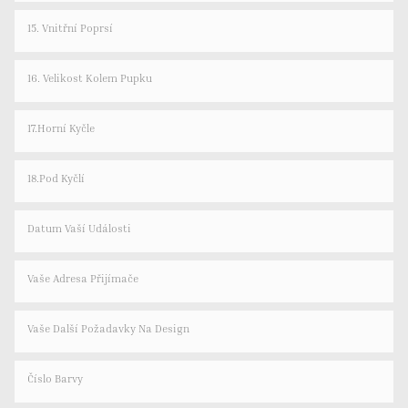
15. Vnitřní Poprsí
16. Velikost Kolem Pupku
17.Horní Kyčle
18.Pod Kyčlí
Datum Vaší Události
Vaše Adresa Přijímače
Vaše Další Požadavky Na Design
Číslo Barvy