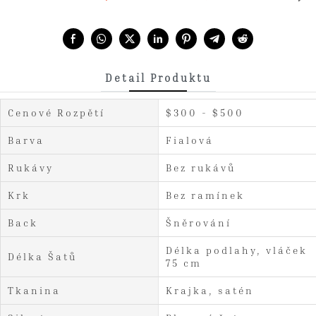
Share with:
Detail Produktu
Cenové Rozpětí
$300 - $500
Barva
Fialová
Rukávy
Bez rukávů
Krk
Bez ramínek
Back
Šněrování
Délka podlahy, vláček
Délka Šatů
75 cm
Tkanina
Krajka, satén