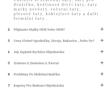
družičku, květinové dívčí šaty, šaty
matky nevěsty, večerní šaty,
plesové šaty, koktejlové šaty a další
formální šaty...
2
Přijímáte Služby OEM Nebo ODM?
3
Cena Včetně Spodničky, Závoje, Rukavice...nebo Ne?
4
Jak Zaplatit Rychlou Objednávku
5
Zrušeno & Změněno & Návrat
6
Problémy Po Obdržení Balíčku
7
Kupóny Pro Budoucí Objednávku