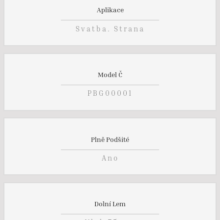
Aplikace
Svatba. Strana
Model Č
PBG00001
Plně Podšité
Ano
Dolní Lem