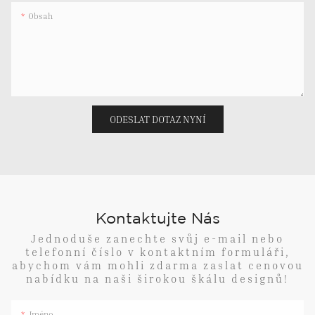
Obsah
ODESLAT DOTAZ NYNÍ
Kontaktujte Nás
Jednoduše zanechte svůj e-mail nebo
telefonní číslo v kontaktním formuláři,
abychom vám mohli zdarma zaslat cenovou
nabídku na naši širokou škálu designů!
Jméno