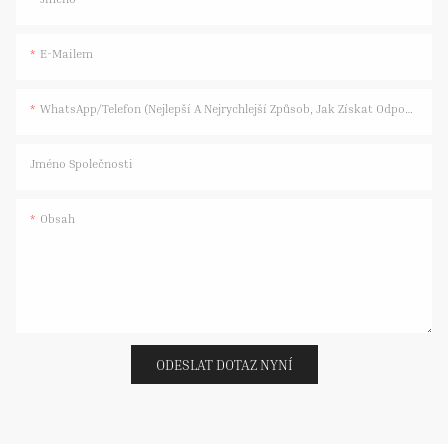
E-Mailem
WhatsApp/telefon (nejlepší A Nejrychlejší Způsob, Jak Získat Odpověď)
Jméno Společnosti
Obsah
ODESLAT DOTAZ NYNÍ