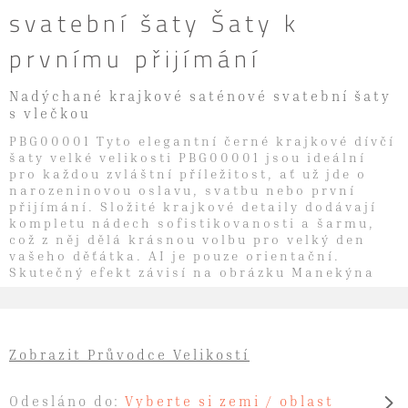
svatební šaty Šaty k
prvnímu přijímání
Nadýchané krajkové saténové svatební šaty
s vlečkou
PBG00001 Tyto elegantní černé krajkové dívčí
šaty velké velikosti PBG00001 jsou ideální
pro každou zvláštní příležitost, ať už jde o
narozeninovou oslavu, svatbu nebo první
přijímání. Složité krajkové detaily dodávají
kompletu nádech sofistikovanosti a šarmu,
což z něj dělá krásnou volbu pro velký den
vašeho děťátka. AI je pouze orientační.
Skutečný efekt závisí na obrázku Manekýna
Zobrazit Průvodce Velikostí
Odesláno do:
Vyberte si zemi / oblast