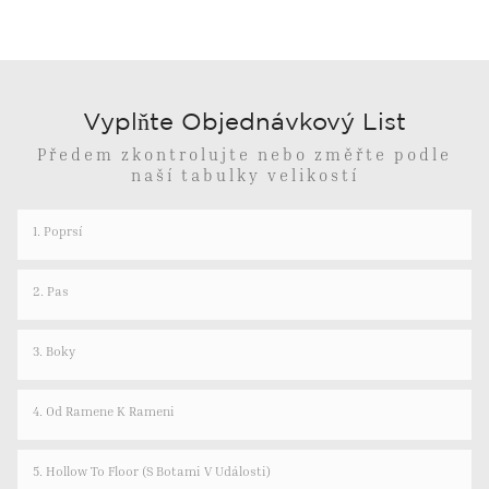
Vyplňte Objednávkový List
Předem zkontrolujte nebo změřte podle
naší tabulky velikostí
1. Poprsí
2. Pas
3. Boky
4. Od Ramene K Rameni
5. Hollow To Floor (s Botami V Události)