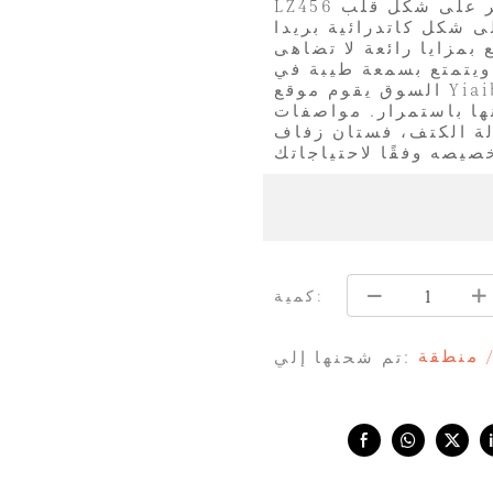
LZ456 فستان زفاف فاخر من اللؤلؤ الثقيل مزين بالترتر على شكل قلب
 شكل كاتدرائية بريدا
بمزايا رائعة لا تضاهى
ويتمتع بسمعة طيبة في
السوق يقوم موقع Yiaibridal بتلخيص عيوب المنتجات السابقة، ويعمل
. مواصفات LZ456 فستان زفاف فاخر من اللؤلؤ
لة الكتف، فستان زفاف
كمية:
/ منطقة
تم شحنها إلي:
Share with: