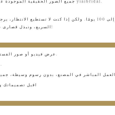
جميع الصور الحقيقية الموجودة على موقعنا تم تصميمها خصيصًا لعملائنا من قبل مصنع yiaibridal.
كل فستان مصنوع خصيصًا لك. وقت المعالجة هو 25 إلى 100 يومًا. ولكن إ
السريع، ونبذل قصارى جهدنا للقيام بعمل جيد للقبض على الحدث الخاص بك!
1. عرض فيديو أو صور الفستان النهائي قبل الشحن، وسيتم الشحن بعد تأكيدك.
2. وقت التسليم السريع فقط في غضون 3 أشهر عادة.
4. اقبل تصميماتك