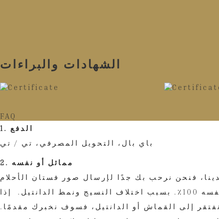
الشهادات والبراءات
FAQ
1. الدفع
باي بال، التحويل المصرفي، تي / تي
2. مماثل أو نفسه
ينا، فنحن نرحب بك جدًا لإرسال صور فستان الأحلام
إلينا. عمل مخصص وفقًا لصورتك المرجعية أو تصميم الرسم، التشابه هو 80%-90%. لا يمكن أن يكون نفسه 100٪. بسبب اختلاف النسيج ونمط الدانتيل. إذا
ة على موقعنا، وإذا كنا نفتقر إلى القماش أو الدانتيل، فسوف نخبرك مقدمًا.