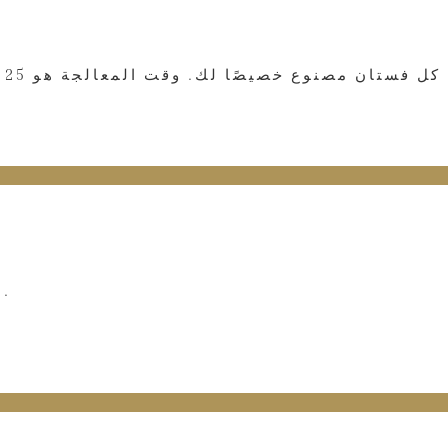
3. العمل المباشر في المصنع، بدون رسوم وسيطة، جميع رسوم الفستان تستخدم فقط لفستانك وتكاليفنا.