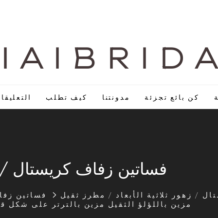
I A I B R I D 
كن بائع تجزئة
مدونتنا
كيف تطلب
التعليقا
فساتين زفاف كريستال / زه
ل / زهور ثلاثية الأبعاد / مطرز ثقيل
فساتين زف
أفضل فستان زفاف فاخر LZ456 مزين باللؤلؤ الثقيل مزين بالترتر عل