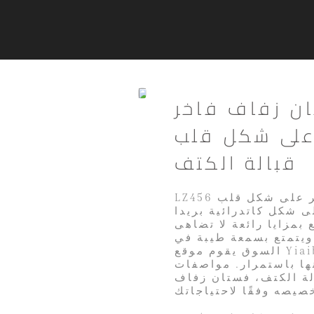
ف فاخر LZ456 مزين
ر على شكل قلب
قبالة الكتف
LZ456 فستان زفاف فاخر من اللؤلؤ الثقيل مزين بالترتر على شكل قلب
 شكل كاتدرائية بريدا
بمزايا رائعة لا تضاهى
ويتمتع بسمعة طيبة في
السوق يقوم موقع Yiaibridal بتلخيص عيوب المنتجات السابقة، ويعمل
. مواصفات LZ456 فستان زفاف فاخر من اللؤلؤ
لة الكتف، فستان زفاف