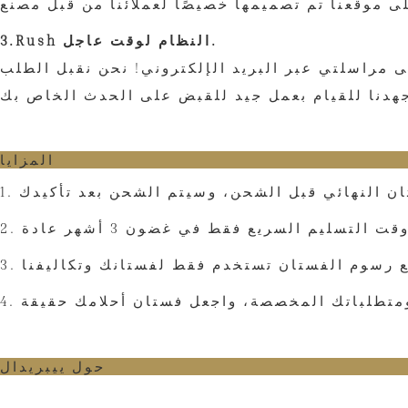
3.Rush النظام لوقت عاجل.
ذا كنت لا تستطيع الانتظار، يرجى مراسلتي عبر البريد الإلكتروني! نحن نقبل الطلب
المزايا
 ومتطلباتك المخصصة، واجعل فستان أحلامك حقيقة
حول ييبريدال