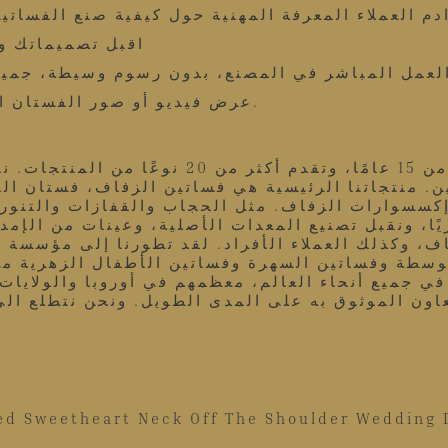
2. اقبل تصميماتك
4. عرض فيديو أو صور الفستان النهائي قبل الشحن، سيتم الشحن بعد تأكيد الحجز.
ن. منتجاتنا الرئيسية هي فساتين الزفاف، فستان ال
ننا تقديم أكثر من 500 منتج شهريًا، ونقبل تصنيع المعدات الأصلية،
فاف، وكذلك العملاء الأفراد. لقد تطورنا إلى مؤسس
توسطة وفساتين السهرة وفساتين الأطفال الزهرية من
ي جميع أنحاء العالم، معظمهم في أوروبا والولايات 
عاون الموثوق به على المدى الطويل. ونحن نتطلع الى