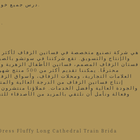
1. درس جميع خوادم العملاء المعرفة المهنية حول كيفية صنع الفساتين. فقط الاقتراحات المهنية والاتصالات بالنسبة لك.
3. العمل المباشر في المصنع، بدون رسوم وسيطة، جميع رسوم الفستان تستخدم فقط لفستانك وتكاليفنا.
والإنتاج والتسويق. تقع شركتنا في سوتشو بالصي
محترفًا. يمك
العلامات التجارية، ومحلات الزفاف، وأسواق الز
إنتاج فساتين الزفاف من الدرجة العالية والم
والجودة العالية وأفضل الخدمات. عملاؤنا منتشرون ف
وفعالة ونأمل أن نلتقي بالمزيد من الأصدقاء للت