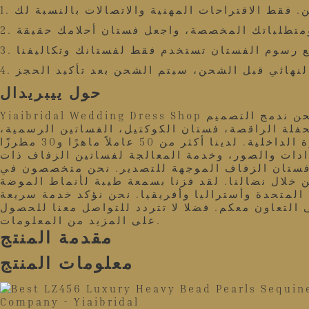
 ومتطلباتك المخصصة، واجعل فستان أحلامك حقيقة
حول ييبريدال
Yiaibridal Wedding Dress Shop هي شركة تصنيع متخصصة في فساتين الزفاف لأكثر من 15 عامًا، وتقدم أكثر من 20 نوعًا من المنتجات. نحن ندمج التصميم
حفلة الراقصة، فستان الكوكتيل، الفساتين الرسمية،
فستان الزفاف المصمم، فساتين الأطفال الزهرية وإكسسوارات الزفاف. مثل الحجاب والقفازات والتنورة الداخلية. لدينا أكثر من 50 عاملاً ماهرًا و30 مطرزًا
 وعينات من الإمدادات والصور، وخدمة المعالجة لفساتين الزفاف ذات
ة فستان الزفاف الموجهة للتصدير. نحن متخصصون في
 خلال نضالنا. لقد فزنا بسمعة طيبة لأنماط الموضة
المتحدة وأستراليا وأفريقيا. نحن نؤكد خدمة سريعة
 التعاون معكم. فضلا لا تتردد للتواصل معنا للحصول
على المزيد من المعلومات.
مقدمة المنتج
معلومات المنتج