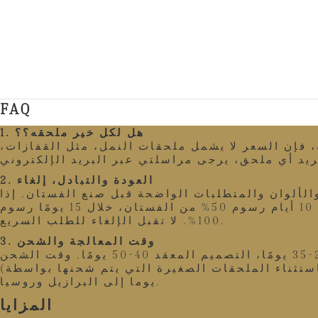
FAQ
1. هل لكل خير ملحقه؟؟
ة، فإن السعر لا يشمل ملحقات النمل، مثل القفازات،
2. العودة والتبادل، إلغاء
الألوان والمتطلبات الواضحة قبل صنع الفستان. إذا
تم إلغاء الطلب بعد الدفع خلال يومين بدون رسوم إضافية، خلال 5 أيام رسوم 20% من الفستان، خلال 10 أيام رسوم 50% من الفستان، خلال 15 يومًا رسوم
100%. لا تقبل الإلغاء للطلب السريع.
3. وقت المعالجة والشحن
يعتمد وقت الإنتاج لدينا على التصميم، التصميم البسيط هو 15-20 يومًا، التصميمات العادية، 20-35 يومًا، التصميم المعقد 40-50 يومًا. وقت الشحن
(باستثناء الملحقات الصغيرة التي يتم شحنها بواسطة EUB) هو 5-15 يومًا إلى اليورو والولايات المتحدة الأمريكية وأستراليا. 7-15 يوما إلى أفريقيا. 15-35
يوما إلى البرازيل وروسيا.
المزايا