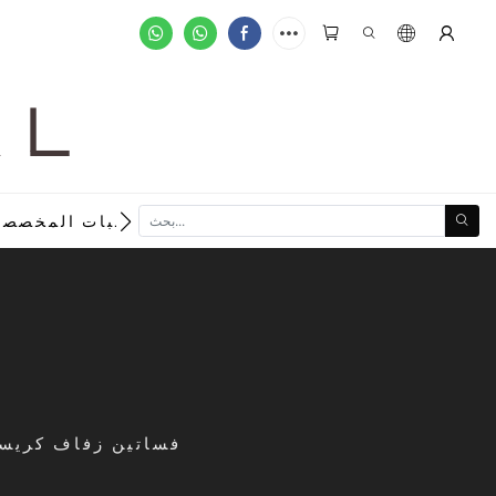
A L
new
الطلبات المخصصة
فساتين زفاف كريستا