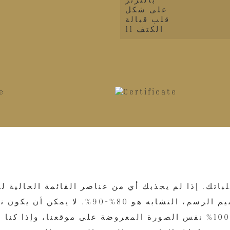
تك. إذا لم يجذبك أي من عناصر القائمة الحالية لد
طلبت الفستان من موقعنا على الإنترنت، فسيكون 100% نفس الصورة المعروض