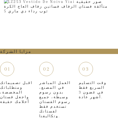
مزايا الشركة
01
02
03
وقت التسليم
العمل المباشر
اقبل تصميماتك
السريع فقط
في المصنع،
ومتطلباتك
في غضون 3
بدون رسوم
المخصصة،
أشهر عادة.
وسيطة، جميع
واجعل فستان
رسوم الفستان
أحلامك حقيقة
تستخدم فقط
لفستانك
وتكاليفنا.