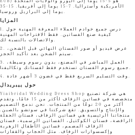
EUB) هو 5-15 يومًا إلى اليورو والولايات المتحدة
الأمريكية وأستراليا. 7-15 يوما إلى أفريقيا. 15-35
يوما إلى البرازيل وروسيا.
المزايا
1. درس جميع خوادم العملاء المعرفة المهنية حول
كيفية صنع الفساتين. فقط الاقتراحات المهنية
والاتصالات بالنسبة لك.
2. عرض فيديو أو صور الفستان النهائي قبل الشحن،
سيتم الشحن بعد تأكيد الحجز.
3. العمل المباشر في المصنع، بدون رسوم وسيطة،
جميع رسوم الفستان تستخدم فقط لفستانك وتكاليفنا.
4. وقت التسليم السريع فقط في غضون 3 أشهر عادة.
حول ييبريدال
Yiaibridal Wedding Dress Shop هي شركة تصنيع
متخصصة في فساتين الزفاف لأكثر من 15 عامًا، وتقدم
أكثر من 20 نوعًا من المنتجات. نحن ندمج التصميم
والإنتاج والتسويق. تقع شركتنا في سوتشو بالصين.
منتجاتنا الرئيسية هي فساتين الزفاف، فستان الحفلة
الراقصة، فستان الكوكتيل، الفساتين الرسمية، فستان
الزفاف المصمم، فساتين الأطفال الزهرية
وإكسسوارات الزفاف. مثل الحجاب والقفازات