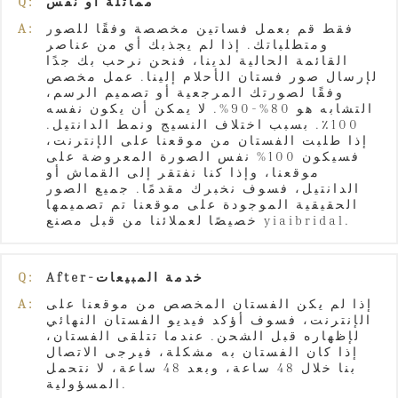
مماثلة أو نفس
Q:
فقط قم بعمل فساتين مخصصة وفقًا للصور
A:
ومتطلباتك. إذا لم يجذبك أي من عناصر
القائمة الحالية لدينا، فنحن نرحب بك جدًا
لإرسال صور فستان الأحلام إلينا. عمل مخصص
وفقًا لصورتك المرجعية أو تصميم الرسم،
التشابه هو 80%-90%. لا يمكن أن يكون نفسه
100٪. بسبب اختلاف النسيج ونمط الدانتيل.
إذا طلبت الفستان من موقعنا على الإنترنت،
فسيكون 100% نفس الصورة المعروضة على
موقعنا، وإذا كنا نفتقر إلى القماش أو
الدانتيل، فسوف نخبرك مقدمًا. جميع الصور
الحقيقية الموجودة على موقعنا تم تصميمها
خصيصًا لعملائنا من قبل مصنع yiaibridal.
After-خدمة المبيعات
Q:
إذا لم يكن الفستان المخصص من موقعنا على
A:
الإنترنت، فسوف أؤكد فيديو الفستان النهائي
لإظهاره قبل الشحن. عندما تتلقى الفستان،
إذا كان الفستان به مشكلة، فيرجى الاتصال
بنا خلال 48 ساعة، وبعد 48 ساعة، لا نتحمل
المسؤولية.