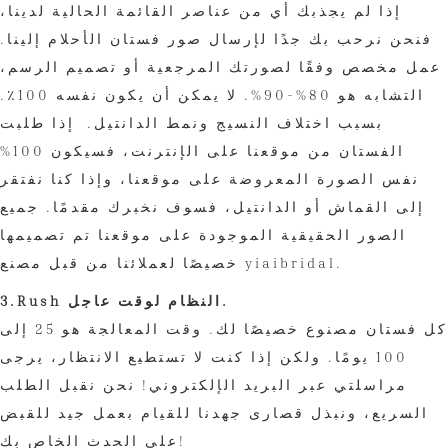
إذا لم يجذبك أي من عناصر القائمة الحالية لدينا،
فنحن نرحب بك جدًا لإرسال صور فستان الأحلام إلينا.
عمل مخصص وفقًا لصورتك المرجعية أو تصميم الرسم،
التشابه هو 80%-90%. لا يمكن أن يكون نفسه 100٪.
بسبب اختلاف النسيج ونمط الدانتيل. إذا طلبت
الفستان من موقعنا على الإنترنت، فسيكون 100%
نفس الصورة المعروضة على موقعنا، وإذا كنا نفتقر
إلى القماش أو الدانتيل، فسوف نخبرك مقدمًا. جميع
الصور الحقيقية الموجودة على موقعنا تم تصميمها
خصيصًا لعملائنا من قبل مصنع yiaibridal.
3.Rush النظام لوقت عاجل.
كل فستان مصنوع خصيصًا لك. وقت المعالجة هو 25 إلى
100 يومًا. ولكن إذا كنت لا تستطيع الانتظار، يرجى
مراسلتي عبر البريد الإلكتروني! نحن نقبل الطلب
السريع، ونبذل قصارى جهدنا للقيام بعمل جيد للقبض
على الحدث الخاص بك!