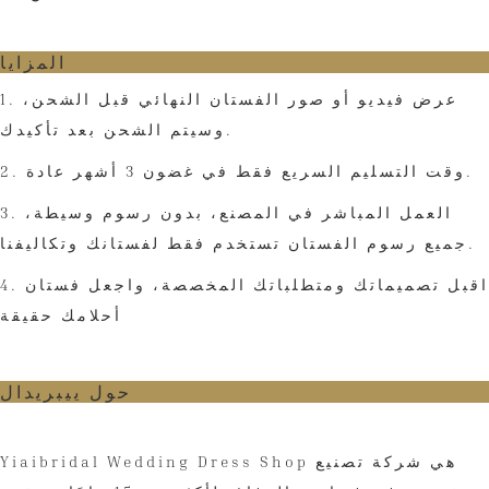
المزايا
1. عرض فيديو أو صور الفستان النهائي قبل الشحن،
وسيتم الشحن بعد تأكيدك.
2. وقت التسليم السريع فقط في غضون 3 أشهر عادة.
3. العمل المباشر في المصنع، بدون رسوم وسيطة،
جميع رسوم الفستان تستخدم فقط لفستانك وتكاليفنا.
4. اقبل تصميماتك ومتطلباتك المخصصة، واجعل فستان
أحلامك حقيقة
حول ييبريدال
Yiaibridal Wedding Dress Shop هي شركة تصنيع