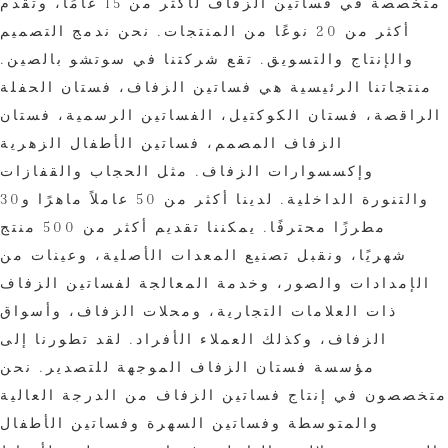
متخصصة في فساتين الزفاف لأكثر من 15 عامًا، وتقدم
أكثر من 20 نوعًا من المنتجات. نحن ندمج التصميم
والإنتاج والتسويق. تقع شركتنا في سوتشو بالصين.
منتجاتنا الرئيسية هي فساتين الزفاف، فستان الحفلة
الراقصة، فستان الكوكتيل، الفساتين الرسمية، فستان
الزفاف المصمم، فساتين الأطفال الزهرية
وإكسسوارات الزفاف. مثل الحجاب والقفازات
والتنورة الداخلية. لدينا أكثر من 50 عاملاً ماهرًا و30
مطرزًا محترفًا. يمكننا تقديم أكثر من 500 منتج
شهريًا، ونقبل تصنيع المعدات الأصلية، وعينات من
الإمدادات والصور، وخدمة المعالجة لفساتين الزفاف
ذات العلامات التجارية، ومحلات الزفاف، وأسواق
الزفاف، وكذلك العملاء الأفراد. لقد تطورنا إلى
مؤسسة فستان الزفاف الموجهة للتصدير. نحن
متخصصون في إنتاج فساتين الزفاف من الدرجة العالية
والمتوسطة وفساتين السهرة وفساتين الأطفال