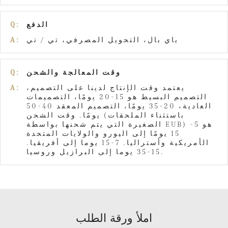
الدفع
Q:
باي بال، التحويل المصرفي، تي / تي
A:
وقت المعالجة والشحن
Q:
يعتمد وقت الإنتاج لدينا على التصميم،
A:
التصميم البسيط هو 15-20 يومًا، التصميمات
العادية، 20-35 يومًا، التصميم المعقد 40-50
يومًا. وقت الشحن (باستثناء الملحقات
الصغيرة التي يتم شحنها بواسطة EUB) هو 5-
15 يومًا إلى اليورو والولايات المتحدة
الأمريكية وأستراليا. 7-15 يوما إلى أفريقيا.
15-35 يوما إلى البرازيل وروسيا.
املأ ورقة الطلب