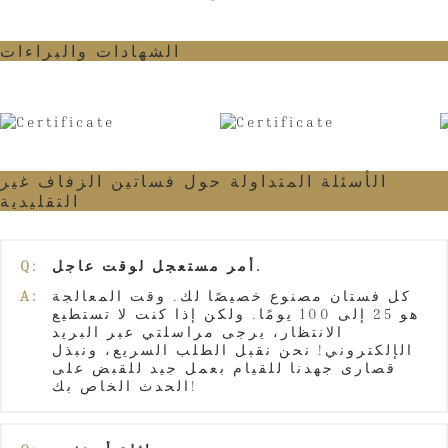
الشهادات والبراءات
الأسئلة المتداولة حول فساتين الزفاف غير
التقليدية
أمر مستعجل لوقت عاجل.
Q:
كل فستان مصنوع خصيصًا لك. وقت المعالجة
A:
هو 25 إلى 100 يومًا. ولكن إذا كنت لا تستطيع
الانتظار، يرجى مراسلتي عبر البريد
الإلكتروني! نحن نقبل الطلب السريع، ونبذل
قصارى جهدنا للقيام بعمل جيد للقبض على
الحدث الخاص بك!