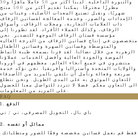
والتنورة الداخلية. لدينا أكثر من 50 عاملاً ماهرًا و30
مطرزًا محترفًا. يمكننا تقديم أكثر من 500 منتج
شهريًا، ونقبل تصنيع المعدات الأصلية، وعينات من
الإمدادات والصور، وخدمة المعالجة لفساتين الزفاف
ذات العلامات التجارية، ومحلات الزفاف، وأسواق
الزفاف، وكذلك العملاء الأفراد. لقد تطورنا إلى
مؤسسة فستان الزفاف الموجهة للتصدير. نحن
متخصصون في إنتاج فساتين الزفاف من الدرجة العالية
والمتوسطة وفساتين السهرة وفساتين الأطفال
الزهرية من خلال نضالنا. لقد فزنا بسمعة طيبة لأنماط
الموضة والجودة العالية وأفضل الخدمات. عملاؤنا
منتشرون في جميع أنحاء العالم، معظمهم في أوروبا
والولايات المتحدة وأستراليا وأفريقيا. نحن نؤكد خدمة
سريعة وفعالة ونأمل أن نلتقي بالمزيد من الأصدقاء
للتعاون الموثوق به على المدى الطويل. ونحن نتطلع
الى التعاون معكم. فضلا لا تتردد للتواصل معنا للحصول
على المزيد من المعلومات.
FAQ
1. الدفع
باي بال، التحويل المصرفي، تي / تي
2. مماثل أو نفسه
فقط قم بعمل فساتين مخصصة وفقًا للصور ومتطلباتك.