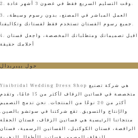
2. وقت التسليم السريع فقط في غضون 3 أشهر عادة.
3. العمل المباشر في المصنع، بدون رسوم وسيطة،
جميع رسوم الفستان تستخدم فقط لفستانك وتكاليفنا.
4. اقبل تصميماتك ومتطلباتك المخصصة، واجعل فستان
أحلامك حقيقة
حول ييبريدال
Yiaibridal Wedding Dress Shop هي شركة تصنيع
متخصصة في فساتين الزفاف لأكثر من 15 عامًا، وتقدم
أكثر من 20 نوعًا من المنتجات. نحن ندمج التصميم
والإنتاج والتسويق. تقع شركتنا في سوتشو بالصين.
منتجاتنا الرئيسية هي فساتين الزفاف، فستان الحفلة
الراقصة، فستان الكوكتيل، الفساتين الرسمية، فستان
الزفاف المصمم، فساتين الأطفال الزهرية