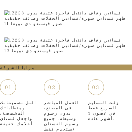
مزايا الشركة
01
02
03
وقت التسليم
العمل المباشر
اقبل تصميماتك
السريع فقط
في المصنع،
ومتطلباتك
في غضون 3
بدون رسوم
المخصصة،
أشهر عادة.
وسيطة، جميع
واجعل فستان
رسوم الفستان
أحلامك حقيقة
تستخدم فقط