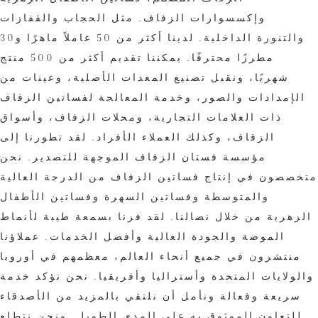
وإكسسوارات الزفاف. مثل الحجاب والقفازات
والتنورة الداخلية. لدينا أكثر من 50 عاملاً ماهرًا و30
مطرزًا محترفًا. يمكننا تقديم أكثر من 500 منتج
شهريًا، ونقبل تصنيع المعدات الأصلية، وعينات من
الإمدادات والصور، وخدمة المعالجة لفساتين الزفاف
ذات العلامات التجارية، ومحلات الزفاف، وأسواق
الزفاف، وكذلك العملاء الأفراد. لقد تطورنا إلى
مؤسسة فستان الزفاف الموجهة للتصدير. نحن
متخصصون في إنتاج فساتين الزفاف من الدرجة العالية
والمتوسطة وفساتين السهرة وفساتين الأطفال
الزهرية من خلال نضالنا. لقد فزنا بسمعة طيبة لأنماط
الموضة والجودة العالية وأفضل الخدمات. عملاؤنا
منتشرون في جميع أنحاء العالم، معظمهم في أوروبا
والولايات المتحدة وأستراليا وأفريقيا. نحن نؤكد خدمة
سريعة وفعالة ونأمل أن نلتقي بالمزيد من الأصدقاء
للتعاون الموثوق به على المدى الطويل. ونحن نتطلع