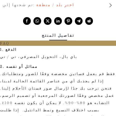
اختر بلد / منطقة
تم شحنها إلي:
Share with:
تفاصيل المنتج
FAQ
1. الدفع
باي بال، التحويل المصرفي، تي / تي
2. مماثل أو نفسه
فقط قم بعمل فساتين مخصصة وفقًا للصور ومتطلباتك.
إذا لم يجذبك أي من عناصر القائمة الحالية لدينا،
فنحن نرحب بك جدًا لإرسال صور فستان الأحلام إلينا.
عمل مخصص وفقًا لصورتك المرجعية أو تصميم الرسم،
التشابه هو 80%-90%. لا يمكن أن يكون نفسه 100٪.
بسبب اختلاف النسيج ونمط الدانتيل. إذا طلبت