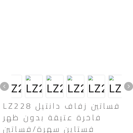
LZ228 فساتين زفاف دانتيل
فاخرة عتيقة بدون ظهر
فستاين سهرة/فساتين