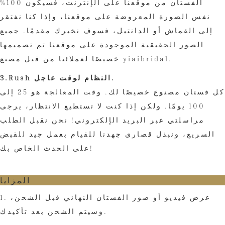
الفستان من موقعنا على الإنترنت، فسيكون 100%
نفس الصورة المعروضة على موقعنا، وإذا كنا نفتقر
إلى القماش أو الدانتيل، فسوف نخبرك مقدمًا. جميع
الصور الحقيقية الموجودة على موقعنا تم تصميمها
خصيصًا لعملائنا من قبل مصنع yiaibridal.
3.Rush النظام لوقت عاجل.
كل فستان مصنوع خصيصًا لك. وقت المعالجة هو 25 إلى
100 يومًا. ولكن إذا كنت لا تستطيع الانتظار، يرجى
مراسلتي عبر البريد الإلكتروني! نحن نقبل الطلب
السريع، ونبذل قصارى جهدنا للقيام بعمل جيد للقبض
على الحدث الخاص بك!
المزايا
1. عرض فيديو أو صور الفستان النهائي قبل الشحن،
وسيتم الشحن بعد تأكيدك.