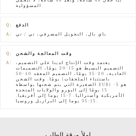
المسؤولية.
الدفع
Q:
باي بال، التحويل المصرفي، تي / تي
A:
وقت المعالجة والشحن
Q:
يعتمد وقت الإنتاج لدينا على التصميم،
A:
التصميم البسيط هو 15-20 يومًا، التصميمات
العادية، 20-35 يومًا، التصميم المعقد 40-50
يومًا. وقت الشحن (باستثناء الملحقات
الصغيرة التي يتم شحنها بواسطة EUB) هو 5-
15 يومًا إلى اليورو والولايات المتحدة
الأمريكية وأستراليا. 7-15 يوما إلى أفريقيا.
15-35 يوما إلى البرازيل وروسيا.
املأ ورقة الطلب