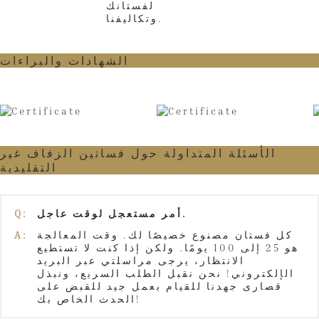
لفستانك
وتكاليفنا.
الشهادات والبراءات
الأسئلة المتداولة حول فساتين الزفاف غير
التقليدية
أمر مستعجل لوقت عاجل.
Q:
كل فستان مصنوع خصيصًا لك. وقت المعالجة
A:
هو 25 إلى 100 يومًا. ولكن إذا كنت لا تستطيع
الانتظار، يرجى مراسلتي عبر البريد
الإلكتروني! نحن نقبل الطلب السريع، ونبذل
قصارى جهدنا للقيام بعمل جيد للقبض على
الحدث الخاص بك!