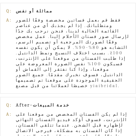
مماثلة أو نفس
Q:
فقط قم بعمل فساتين مخصصة وفقًا للصور
A:
ومتطلباتك. إذا لم يجذبك أي من عناصر
القائمة الحالية لدينا، فنحن نرحب بك جدًا
لإرسال صور فستان الأحلام إلينا. عمل مخصص
وفقًا لصورتك المرجعية أو تصميم الرسم،
التشابه هو 80%-90%. لا يمكن أن يكون نفسه
100٪. بسبب اختلاف النسيج ونمط الدانتيل.
إذا طلبت الفستان من موقعنا على الإنترنت،
فسيكون 100% نفس الصورة المعروضة على
موقعنا، وإذا كنا نفتقر إلى القماش أو
الدانتيل، فسوف نخبرك مقدمًا. جميع الصور
الحقيقية الموجودة على موقعنا تم تصميمها
خصيصًا لعملائنا من قبل مصنع yiaibridal.
After-خدمة المبيعات
Q:
إذا لم يكن الفستان المخصص من موقعنا على
A:
الإنترنت، فسوف أؤكد فيديو الفستان النهائي
لإظهاره قبل الشحن. عندما تتلقى الفستان،
إذا كان الفستان به مشكلة، فيرجى الاتصال
بنا خلال 48 ساعة، وبعد 48 ساعة، لا نتحمل