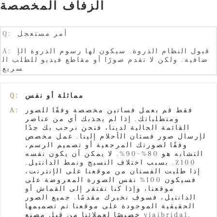
الزفاف المخصصة
Q: أمر مستعجل
A: قبول النظام الذروة. سيكون لها رسوم الذروة الإ
ضافية. ولكن لا تقدم صورًا أو مقاطع فيديو للطلب ال
سريع
مماثلة أو نفس
Q:
فقط قم بعمل فساتين مخصصة وفقًا للصور
A:
ومتطلباتك. إذا لم يجذبك أي من عناصر
القائمة الحالية لدينا، فنحن نرحب بك جدًا
لإرسال صور فستان الأحلام إلينا. عمل مخصص
وفقًا لصورتك المرجعية أو تصميم الرسم،
التشابه هو 80%-90%. لا يمكن أن يكون نفسه
100٪. بسبب اختلاف النسيج ونمط الدانتيل.
إذا طلبت الفستان من موقعنا على الإنترنت،
فسيكون 100% نفس الصورة المعروضة على
موقعنا، وإذا كنا نفتقر إلى القماش أو
الدانتيل، فسوف نخبرك مقدمًا. جميع الصور
الحقيقية الموجودة على موقعنا تم تصميمها
خصيصًا لعملائنا من قبل مصنع yiaibridal.