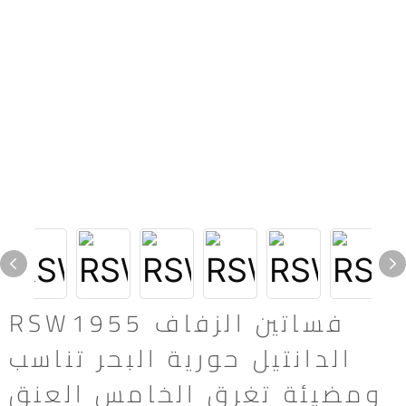
RSW1955 فساتين الزفاف
الدانتيل حورية البحر تناسب
ومضيئة تغرق الخامس العنق