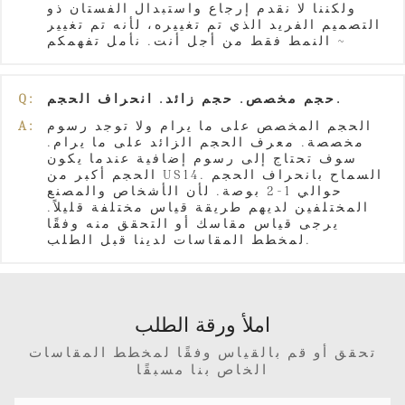
ولكننا لا نقدم إرجاع واستبدال الفستان ذو
التصميم الفريد الذي تم تغييره، لأنه تم تغيير
النمط فقط من أجل أنت. نأمل تفهمكم ~
حجم مخصص. حجم زائد. انحراف الحجم.
Q:
الحجم المخصص على ما يرام ولا توجد رسوم
A:
مخصصة. معرف الحجم الزائد على ما يرام.
سوف تحتاج إلى رسوم إضافية عندما يكون
الحجم أكبر من US14. السماح بانحراف الحجم
حوالي 1-2 بوصة. لأن الأشخاص والمصنع
المختلفين لديهم طريقة قياس مختلفة قليلاً.
يرجى قياس مقاسك أو التحقق منه وفقًا
لمخطط المقاسات لدينا قبل الطلب.
املأ ورقة الطلب
تحقق أو قم بالقياس وفقًا لمخطط المقاسات
الخاص بنا مسبقًا