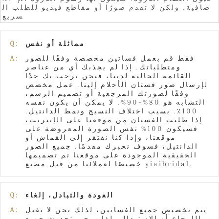
ضافية. ولكن لا تقدم صورًا أو مقاطع فيديو للطلب ال
سريع
مماثلة أو نفس
Q:
فقط قم بعمل فساتين مخصصة وفقًا للصور
A:
ومتطلباتك. إذا لم يجذبك أي من عناصر
القائمة الحالية لدينا، فنحن نرحب بك جدًا
لإرسال صور فستان الأحلام إلينا. عمل مخصص
وفقًا لصورتك المرجعية أو تصميم الرسم،
التشابه هو 80%-90%. لا يمكن أن يكون نفسه
100٪. بسبب اختلاف النسيج ونمط الدانتيل.
إذا طلبت الفستان من موقعنا على الإنترنت،
فسيكون 100% نفس الصورة المعروضة على
موقعنا، وإذا كنا نفتقر إلى القماش أو
الدانتيل، فسوف نخبرك مقدمًا. جميع الصور
الحقيقية الموجودة على موقعنا تم تصميمها
خصيصًا لعملائنا من قبل مصنع yiaibridal.
العودة والتبادل، إلغاء
Q:
يتم تخصيص جميع الفساتين، لذلك نحن لا نقبل
A:
الإرجاع أو الاستبدال، لذا يرجى تحديث جميع