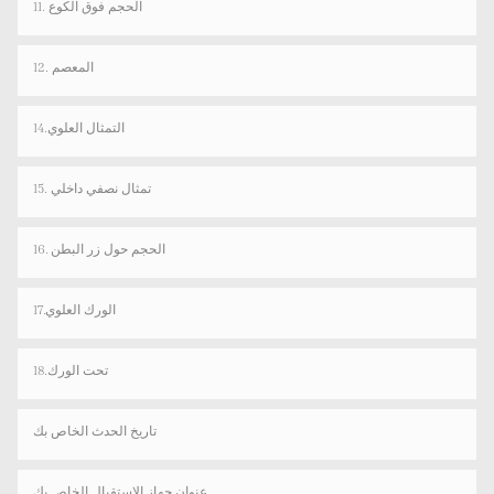
11. الحجم فوق الكوع
12. المعصم
14.التمثال العلوي
15. تمثال نصفي داخلي
16. الحجم حول زر البطن
17.الورك العلوي
18.تحت الورك
تاريخ الحدث الخاص بك
عنوان جهاز الاستقبال الخاص بك