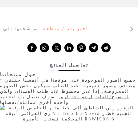
اختر بلد / منطقة
تم شحنها إلي:
Share with:
تفاصيل المنتج
حول منتجاتنا
* جميع الصور الموجودة على موقعنا هي أنفسنا
حقيقي
وظائف وصور حقيقية. عند الطلب سيكون نفس الصورة
المعروضة. إذا غير محظوظ عند طلب الفستان ولكن
النسيج/الدانتيل تم اختياره
. سوف نتصل بك لتحديد
واحدة أخرى مماثلة/تفضلها