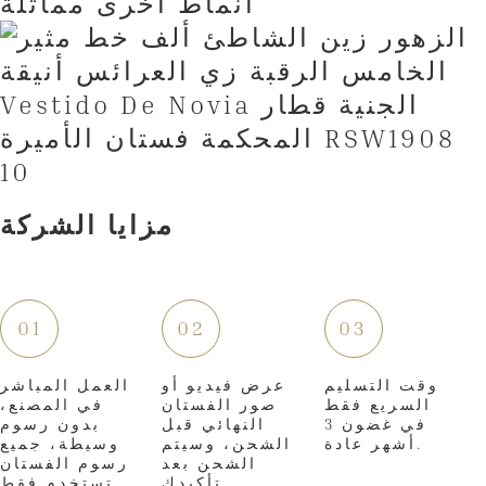
أنماط أخرى مماثلة
مزايا الشركة
01
02
03
وقت التسليم
عرض فيديو أو
العمل المباشر
السريع فقط
صور الفستان
في المصنع،
في غضون 3
النهائي قبل
بدون رسوم
أشهر عادة.
الشحن، وسيتم
وسيطة، جميع
الشحن بعد
رسوم الفستان
تأكيدك.
تستخدم فقط