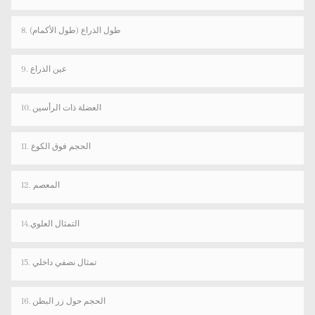
8. طول الذراع (طول الأكمام)
9. عين الذراع
10. العضلة ذات الرأسين
11. الحجم فوق الكوع
12. المعصم
14.التمثال العلوي
15. تمثال نصفي داخلي
16. الحجم حول زر البطن