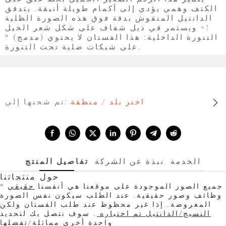
الكتف وهمي يؤدي إلى أكمام طويلة أنيقة. يتدفق
الدانتيل المنقوش بدقة فوق هذه الصورة الظلية
+ ويستمر في ذيل شفاف على شكل شعر الخيل!
* (مدمج) التنورة الداخلية: هذا الفستان لا يحتوي
على شبكات صلبة تحت التنورة.
اختر بلد / منطقة
تم شحنها إلي:
Share with:
الخدمة
نبذة عن الشركة
تفاصيل المنتج
حول منتجاتنا
* جميع الصور الموجودة على موقعنا هي أنفسنا
حقيقي
وظائف وصور حقيقية. عند الطلب سيكون نفس الصورة
المعروضة. إذا غير محظوظ عند طلب الفستان ولكن
النسيج/الدانتيل تم اختياره
. سوف نتصل بك لتحديد
واحدة أخرى مماثلة/تفضلها