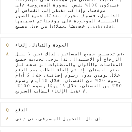
فسيكون 100% نفس الصورة المعروضة على
موقعنا، وإذا كنا نفتقر إلى القماش أو
الدانتيل، فسوف نخبرك مقدمًا. جميع الصور
الحقيقية الموجودة على موقعنا تم تصميمها
خصيصًا لعملائنا من قبل مصنع yiaibridal.
العودة والتبادل، إلغاء
Q:
يتم تخصيص جميع الفساتين، لذلك نحن لا نقبل
A:
الإرجاع أو الاستبدال، لذا يرجى تحديث جميع
المقاسات والألوان والمتطلبات الواضحة قبل
صنع الفستان. إذا تم إلغاء الطلب بعد الدفع
خلال يومين بدون رسوم إضافية، خلال 5 أيام
رسوم 20% من الفستان، خلال 10 أيام رسوم
50% من الفستان، خلال 15 يومًا رسوم 100%.
لا تقبل الإلغاء للطلب السريع.
الدفع
Q:
باي بال، التحويل المصرفي، تي / تي
A: