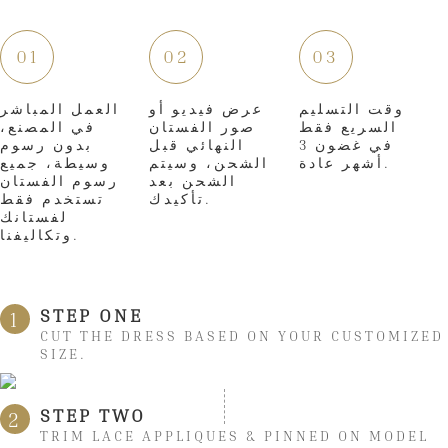
01
02
03
وقت التسليم
عرض فيديو أو
العمل المباشر
السريع فقط
صور الفستان
في المصنع،
في غضون 3
النهائي قبل
بدون رسوم
أشهر عادة.
الشحن، وسيتم
وسيطة، جميع
الشحن بعد
رسوم الفستان
تأكيدك.
تستخدم فقط
لفستانك
وتكاليفنا.
STEP ONE
1
CUT THE DRESS BASED ON YOUR CUSTOMIZED
SIZE.
STEP TWO
2
TRIM LACE APPLIQUES & PINNED ON MODEL