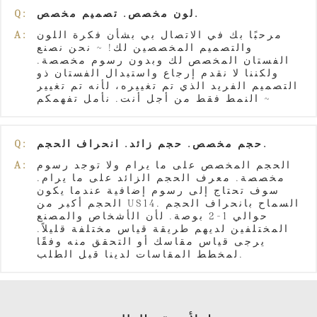
لون مخصص. تصميم مخصص.
Q:
مرحبًا بك في الاتصال بي بشأن فكرة اللون
A:
والتصميم المخصصين لك! ~ نحن نصنع
الفستان المخصص لك وبدون رسوم مخصصة.
ولكننا لا نقدم إرجاع واستبدال الفستان ذو
التصميم الفريد الذي تم تغييره، لأنه تم تغيير
النمط فقط من أجل أنت. نأمل تفهمكم ~
حجم مخصص. حجم زائد. انحراف الحجم.
Q:
الحجم المخصص على ما يرام ولا توجد رسوم
A:
مخصصة. معرف الحجم الزائد على ما يرام.
سوف تحتاج إلى رسوم إضافية عندما يكون
الحجم أكبر من US14. السماح بانحراف الحجم
حوالي 1-2 بوصة. لأن الأشخاص والمصنع
المختلفين لديهم طريقة قياس مختلفة قليلاً.
يرجى قياس مقاسك أو التحقق منه وفقًا
لمخطط المقاسات لدينا قبل الطلب.