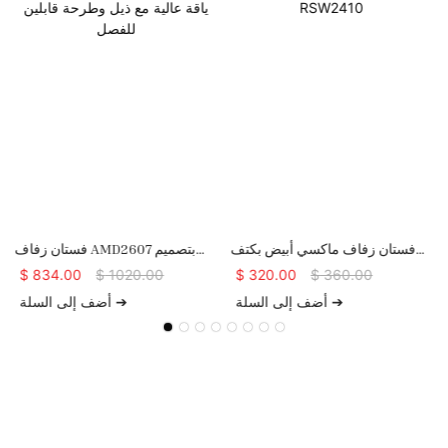
فستان زفاف ماكسي أبيض بكتف
فستان زفاف AMD2607 بتصميم
واحد وأساور من ريش النعام
حورية البحر من الدانتيل ذو ياقة
$
834.00
$
1020.00
$
320.00
$
360.00
RSW2410
عالية مع ذيل وطرحة قابلين للفصل
أضف إلى السلة ➔
أضف إلى السلة ➔
حقوق النشر © www.yiaibridal.com |