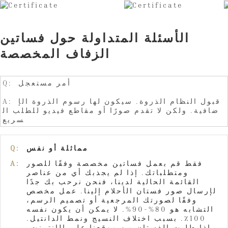
الأسئلة المتداولة حول فساتين
الزفاف المخصصة
Q: أمر مستعجل
A: قبول النظام الذروة. سيكون لها رسوم الذروة الإ
ضافية. ولكن لا تقدم صورًا أو مقاطع فيديو للطلب ال
سريع
مماثلة أو نفس
Q:
فقط قم بعمل فساتين مخصصة وفقًا للصور
A:
ومتطلباتك. إذا لم يجذبك أي من عناصر
القائمة الحالية لدينا، فنحن نرحب بك جدًا
لإرسال صور فستان الأحلام إلينا. عمل مخصص
وفقًا لصورتك المرجعية أو تصميم الرسم،
التشابه هو 80%-90%. لا يمكن أن يكون نفسه
100٪. بسبب اختلاف النسيج ونمط الدانتيل.
إذا طلبت الفستان من موقعنا على الإنترنت،