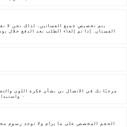
يتم تخصيص جميع الفساتين، لذلك نحن لا نقب
مرحبًا بك في الاتصال بي بشأن فكرة اللون وال
واستبدال الفستان ذو التصميم الفريد الذي تم تغييره، لأنه تم تغيير النمط فقط من أجل أنت. نأمل تفهمكم ~
الحجم المخصص على ما يرام ولا توجد رسوم مخص