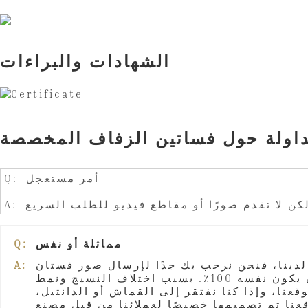
الشهادات والبراءات
تداولة حول فساتين الزفاف المخصصة
Q: أمر مستعجل
لكن لا تقدم صورًا أو مقاطع فيديو للطلب السريع
مماثلة أو نفس
Q:
لدينا، فنحن نرحب بك جدًا لإرسال صور فستان
A:
الأحلام إلينا. عمل مخصص وفقًا لصورتك المرجعية أو تصميم الرسم، التشابه هو 80%-90%. لا يمكن أن يكون نفسه 100٪. بسبب اختلاف النسيج ونمط
ن 100% نفس الصورة المعروضة على موقعنا، وإذا كنا نفتقر إلى القماش أو الدانتيل،