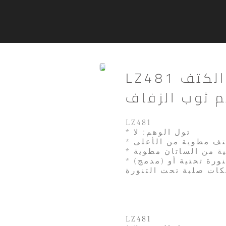
LZ481 فستان الزفاف معطلة الكتف
م ثوب الزفاف
LZ481
* تول الوهم: لا
كية من الساتان مطوية
* (مدمج) التنورة الداخلية: هذا الفستان لا يحتوي على تنورة تحتية أو
LZ481