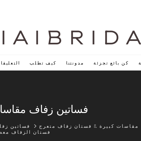
I A I B R I D 
كن بائع تجزئة
مدونتنا
كيف تطلب
التعليقا
فساتين زفاف مقاسا
مقاسات كبيرة & فستان زفاف متعرج
فساتين زف
LZ481 فستان الزفاف 