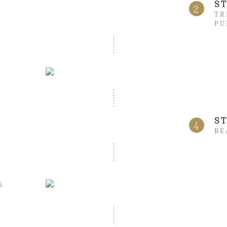
S
2
TR
PU
S
4
BE
G