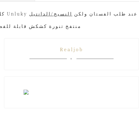
وظائف وصور حقيقية. عندما تطلب سيكون نفس الصورة. إذا كان Unluky عند طلب الفستان ولكن
النسيج/الدانتيل
* 
Realjob