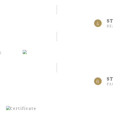
S
4
BE
G
ST
6
PA