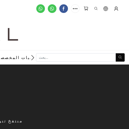
A L
new
الطلبات المخصصة
RSW1910 م