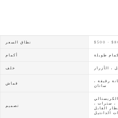
$500 - $
نطاق السعر
مام طويلة
أكمام
ل ، الأزرار
خلف
نة رقيقة ،
قماش
ساتان
الكريستالي
، سترات ،
تصميم
طار القابل
ت الدانتيل