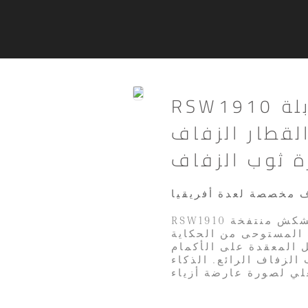
RSW1910 منتفخ تنورة كشكش قابلة
لقطار الزفاف
ة ثوب الزفاف
 مخصصة لعدة أفريقيا
RSW1910 يتميز ثوب الزفاف المذهل هذا بتنورة مثيرة للكشكش منتفخة
 المستوحى من الحكاية
ل المعقدة على الأكمام
الزفاف الرائع. الذكاء
لي لصورة عارضة أزياء