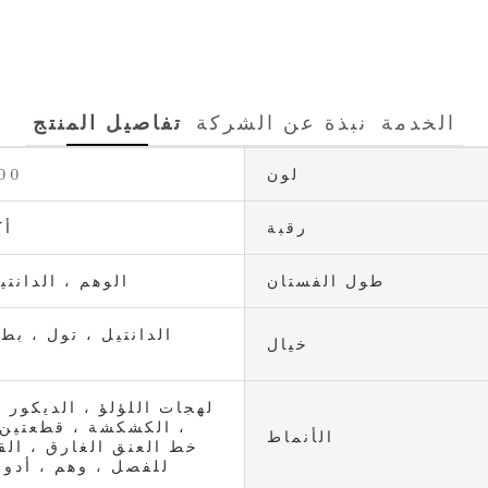
الخدمة
نبذة عن الشركة
تفاصيل المنتج
لون
800
رقبة
أك
طول الفستان
الوهم ، الدانتي
الدانتيل ، تول ، بطا
خيال
لهجات اللؤلؤ ، الديكور 
، الكشكشة ، قطعتين 
الأنماط
خط العنق الغارق ، الق
للفصل ، وهم ، أدوا