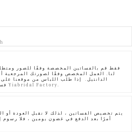
A: قبول أمر الاندفاع. س
فقط قم بالفساتين المخصصة وفقًا للصور ومتطلبا
فسيعلمك مقدمًا. كانت جميع الصور الحقيقية في موقعنا على شبكة الإنترنت مخصصة لعملائنا من قبل Yiabridal Factory.
يتم تخصيص الفساتين ، لذلك لا نقبل العودة أو ال