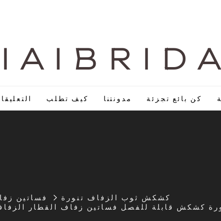
I A I B R I D 
كن بائع تجزئة
مدونتنا
كيف تطلب
التعليقا
كشكش ثوب الزفاف تنورة
فساتين زف
نتفخ تنورة كشكش قابلة للفصل فساتين زفاف القطار الز