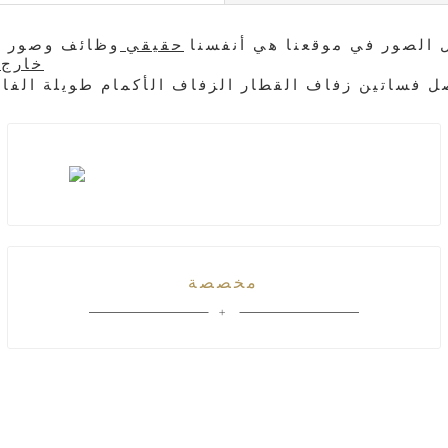
كل الصور في موقعنا هي أنفسنا
حقيقي
. سوف نتصل بك لتحديد آخر مماثل/تفضل واحد
selt خارج
مخصصة