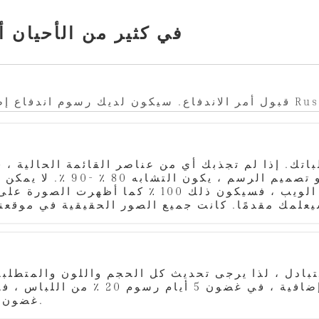
في كثير من الأحيان 
يكون لديك رسوم اندفاع إضافية. لكن لا تقدم صورًا أو مقاطع فيديو لترتيب Rush
تك. إذا لم تجذبك أي من عناصر القائمة الحالية ، 
الدانتيل. إذا طلب اللباس من موقعنا على الويب ، ف
تبادل ، لذا يرجى تحديث كل الحجم واللون والمتطلبا
غضون 15 يوم رسوم 100 ٪. لا تقبل إلغاء أمر الاندفاع.