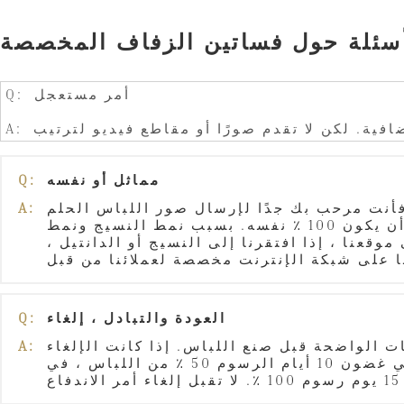
أسئلة حول فساتين الزفاف المخصصة
Q: أمر مستعجل
مماثل أو نفسه
Q:
فأنت مرحب بك جدًا لإرسال صور اللباس الحلم
A:
لنا. العمل المخصص وفقًا لصورتك المرجعية أو تصميم الرسم ، يكون التشابه 80 ٪ -90 ٪. لا يمكن أن يكون 100 ٪ نفسه. بسبب نمط النسيج ونمط
سيكون ذلك 100 ٪ كما أظهرت الصورة على موقعنا ، إذا افتقرنا إلى النسيج أو الدانتيل ،
العودة والتبادل ، إلغاء
Q:
ت الواضحة قبل صنع اللباس. إذا كانت الإلغاء
A:
أمرًا بعد الدفع في غضون يومين ، فلا رسوم إضافية ، في غضون 5 أيام رسوم 20 ٪ من اللباس ، في غضون 10 أيام الرسوم 50 ٪ من اللباس ، في