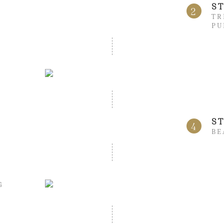
S
2
TR
PU
S
4
BE
G