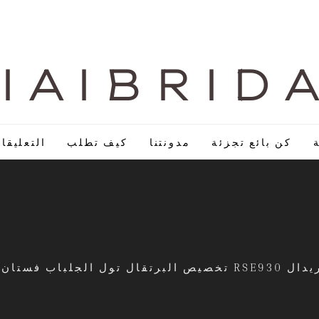
I A I B R I D 
كن بائع تجزئة
مدونتنا
كيف تطلب
التعليقا
RSE من الصين | ييبريدال