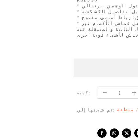
التول الوهمي: برتقالي
لاق: رباط أمامي مفتوح
* انتبه: طبقة واحدة من التول الوهمي يمكن أن تجعل قماش الأكمام غير
الثابتة والمتنقلة عند
كمية:
/ منطقة
تم شحنها إلي:
Share with: