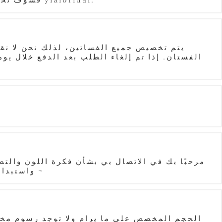
يتم تخصيص جميع الفساتين، لذلك نحن لا نقب
مرحبًا بك في الاتصال بي بشأن فكرة اللون وال
واستبدال الفستان ذو التصميم الفريد الذي تم تغييره، لأنه تم تغيير النمط فقط من أجل أنت. نأمل تفهمكم ~
الحجم المخصص على ما يرام ولا توجد رسوم مخص