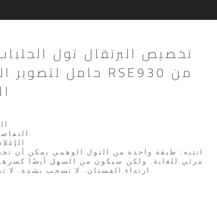
تخصيص البرتقال تول الجلبا
حامل لتصوير الزفاف 
ال
* 
* التفاصيل: تفاصيل الكشكشة.
* الإغ
مرئي للغاية. ولكن سيكون من السهل أيضًا كسرها. 
ارتداء الفستان. لا تسحب بشدة. لا تخدش لأشياء قوية أخرى.