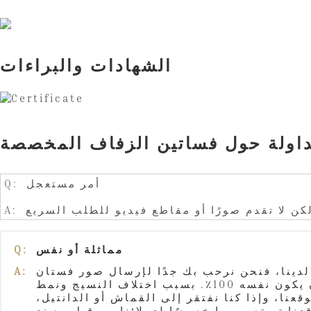
الشهادات والبراءات
تداولة حول فساتين الزفاف المخصصة
Q: أمر مستعجل
لكن لا تقدم صورًا أو مقاطع فيديو للطلب السريع
مماثلة أو نفس
Q:
لدينا، فنحن نرحب بك جدًا لإرسال صور فستان
A:
الأحلام إلينا. عمل مخصص وفقًا لصورتك المرجعية أو تصميم الرسم، التشابه هو 80%-90%. لا يمكن أن يكون نفسه 100٪. بسبب اختلاف النسيج ونمط
ن 100% نفس الصورة المعروضة على موقعنا، وإذا كنا نفتقر إلى القماش أو الدانتيل،