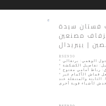
ب فستان سيدة
مصنعين RSE930 من
صين | ييبريدال
RSE930
التول الوهمي: برتقالي
لاق: رباط أمامي مفتوح
* انتبه: طبقة واحدة من التول الوهمي يمكن أن تجعل قماش الأكمام غير
الثابتة والمتنقلة عند
RSE930