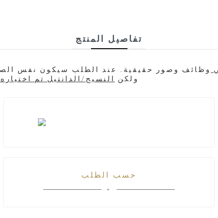
تفاصيل المنتج
ي
وظائف وصور حقيقية. عند الطلب سيكون نفس الصو
. سوف نتصل بك لتحديد واحدة أخرى مماثلة/تفضلها
ولكن
النسيج/الدانتيل تم اختياره
حسب الطلب