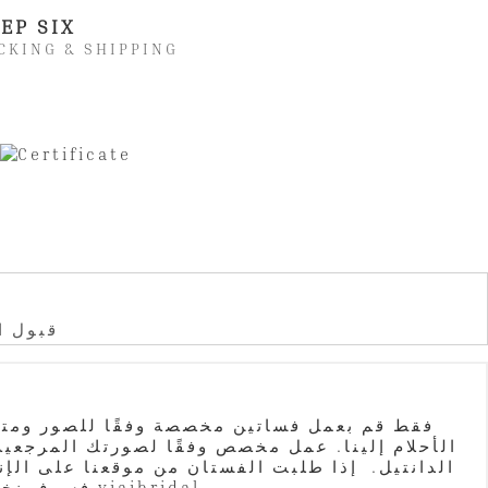
EP SIX
CKING & SHIPPING
A: قبو
فقط قم بعمل فساتين مخصصة وفقًا للصور ومتطل
فسوف نخبرك مقدمًا. جميع الصور الحقيقية الموجودة على موقعنا تم تصميمها خصيصًا لعملائنا من قبل مصنع yiaibridal.