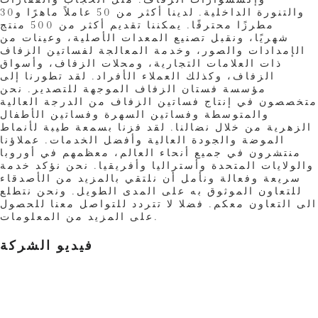
والتنورة الداخلية. لدينا أكثر من 50 عاملاً ماهرًا و30
مطرزًا محترفًا. يمكننا تقديم أكثر من 500 منتج
شهريًا، ونقبل تصنيع المعدات الأصلية، وعينات من
الإمدادات والصور، وخدمة المعالجة لفساتين الزفاف
ذات العلامات التجارية، ومحلات الزفاف، وأسواق
الزفاف، وكذلك العملاء الأفراد. لقد تطورنا إلى
مؤسسة فستان الزفاف الموجهة للتصدير. نحن
متخصصون في إنتاج فساتين الزفاف من الدرجة العالية
والمتوسطة وفساتين السهرة وفساتين الأطفال
الزهرية من خلال نضالنا. لقد فزنا بسمعة طيبة لأنماط
الموضة والجودة العالية وأفضل الخدمات. عملاؤنا
منتشرون في جميع أنحاء العالم، معظمهم في أوروبا
والولايات المتحدة وأستراليا وأفريقيا. نحن نؤكد خدمة
سريعة وفعالة ونأمل أن نلتقي بالمزيد من الأصدقاء
للتعاون الموثوق به على المدى الطويل. ونحن نتطلع
الى التعاون معكم. فضلا لا تتردد للتواصل معنا للحصول
على المزيد من المعلومات.
فيديو الشركة