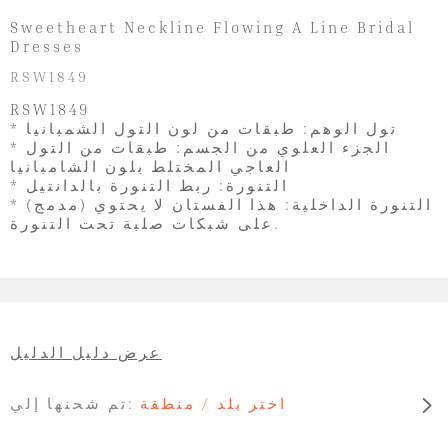
Sweetheart Neckline Flowing A Line Bridal
Dresses
RSW1849
RSW1849
* تول الوهم: طبقات من لون التول الشمبانيا
* الجزء العلوي من الجسم: طبقات من التول
العاجي المختلط بلون الشامبانيا
* التنورة: ربط التنورة بالدانتيل
* (مدمج) التنورة الداخلية: هذا الفستان لا يحتوي
على شبكات صلبة تحت التنورة.
عرض دليل الدليل
اختر بلد / منطقة
تم شحنها إلي: