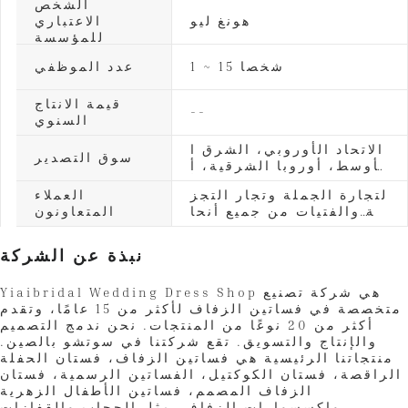
الشخص
ت العروس، فساتين أم الع
هونغ ليو
الاعتباري
روس، فساتين السهرة، ف
للمؤسسة
ساتين الحفلة الراقصة، ف
ساتين الكوكتيل، الفساتين
1 ~ 15 شخصا
عدد الموظفي
الرسمية الأخرى وإكسسوا
رات الزفاف
قيمة الانتاج
--
السنوي
الاتحاد الأوروبي، الشرق ا
سوق التصدير
لأوسط، أوروبا الشرقية، أ
مريكا اللاتينية، أفريقيا، أ
لتجارة الجملة وتجار التجز
العملاء
وقيانوسيا، اليابان، جنوب
ئة والفتيات من جميع أنحا
المتعاونون
شرق آسيا، أمريكا، أخرى
ء العالم.
نبذة عن الشركة
Yiaibridal Wedding Dress Shop هي شركة تصنيع
متخصصة في فساتين الزفاف لأكثر من 15 عامًا، وتقدم
أكثر من 20 نوعًا من المنتجات. نحن ندمج التصميم
والإنتاج والتسويق. تقع شركتنا في سوتشو بالصين.
منتجاتنا الرئيسية هي فساتين الزفاف، فستان الحفلة
الراقصة، فستان الكوكتيل، الفساتين الرسمية، فستان
الزفاف المصمم، فساتين الأطفال الزهرية
وإكسسوارات الزفاف. مثل الحجاب والقفازات