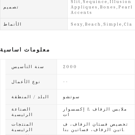
Slit,Sequince,Illusion,
Appliques,Bones,Pearl
تصميم
Accents
Sexy,Beach,Simple,Clas
الأنماط
معلومات اساسية
2000
سنة التأسيس
--
نوع الأعمال
سوتشو
البلد / المنطقة
ملابس الزفاف & إكسسوار
الصناعة
ات
الرئيسية
تخصيص فستان الزفاف، ف
المنتجات
ساتين الزفاف، فساتين بنا
الرئيسية
ت الزهور، فساتين وصيفا