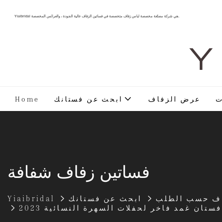
Yiaibridal هي شركة مصنّعة مخصصة لباس زفاف متخصصة في فساتين الزفاف عالية الجودة ، والعرائس المخصصة.
Y 
ت
عرض الزفاف
ابحث عن فستانك
Home
فساتين زفاف شفافة
اف حسب الطلب
ابحث عن فستانك
Yiaibridal
تان غمد فاخر لحفلات السهرة النسائية 2023