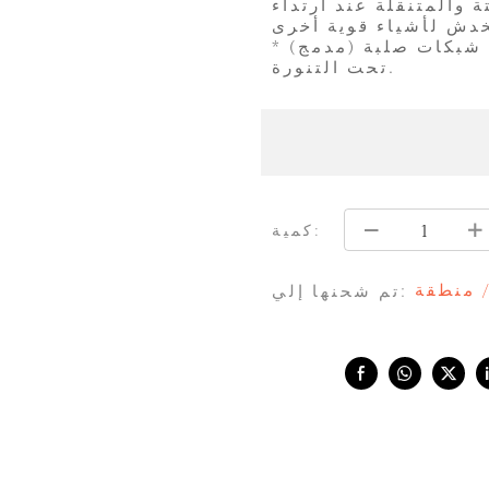
 والمتنقلة عند ارتداء
* (مدمج) التنورة الداخلية: هذا الفستان لا يحتوي على شبكات صلبة
تحت التنورة.
كمية:
/ منطقة
تم شحنها إلي:
Share with: