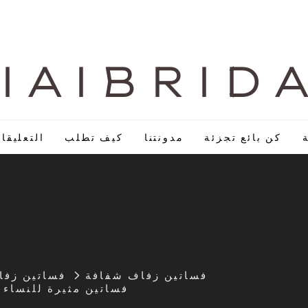
I A I B R I D 
كن بائع تجزئة
مدونتنا
كيف تطلب
التعليقا
فساتين زفاف شفافة
فساتين زف
فساتين مثيرة للنساء فس