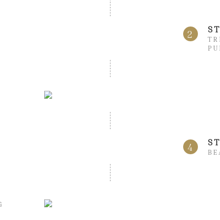
S
2
TR
PU
S
4
BE
G