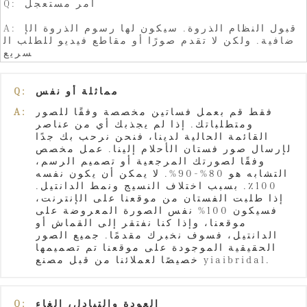
Q: أمر مستعجل
A: قبول النظام الذروة. سيكون لها رسوم الذروة الإ
ضافية. ولكن لا تقدم صورًا أو مقاطع فيديو للطلب ال
سريع
مماثلة أو نفس
Q:
فقط قم بعمل فساتين مخصصة وفقًا للصور
A:
ومتطلباتك. إذا لم يجذبك أي من عناصر
القائمة الحالية لدينا، فنحن نرحب بك جدًا
لإرسال صور فستان الأحلام إلينا. عمل مخصص
وفقًا لصورتك المرجعية أو تصميم الرسم،
التشابه هو 80%-90%. لا يمكن أن يكون نفسه
100٪. بسبب اختلاف النسيج ونمط الدانتيل.
إذا طلبت الفستان من موقعنا على الإنترنت،
فسيكون 100% نفس الصورة المعروضة على
موقعنا، وإذا كنا نفتقر إلى القماش أو
الدانتيل، فسوف نخبرك مقدمًا. جميع الصور
الحقيقية الموجودة على موقعنا تم تصميمها
خصيصًا لعملائنا من قبل مصنع yiaibridal.
العودة والتبادل، إلغاء
Q: