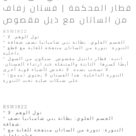
قطار المحكمة | فستان زفاف
من الساتان مع ذيل مقصوص
RSW1822
* تول الوهم: لا
* الجسم العلوي: بطانة بني شامبانيا نصف شفافة.
* التنورة: تنورة من الساتان منتفخة للغاية مع قطع
داخلية
* انتبه: قطار دانتيل مقصوص. سيكون من السهل
أيضًا كسرها. الثابتة والمتنقلة عند ارتداء الفستان.
لا تسحب بشدة. لا تخدش لأشياء قوية أخرى.
* (مدمج) التنورة الداخلية: هذا الفستان لا يحتوي
على شبكات صلبة تحت التنورة.
RSW1822
* تول الوهم: لا
* الجسم العلوي: بطانة بني شامبانيا نصف
شفافة.
* التنورة: تنورة من الساتان منتفخة للغاية مع
قطع داخلية