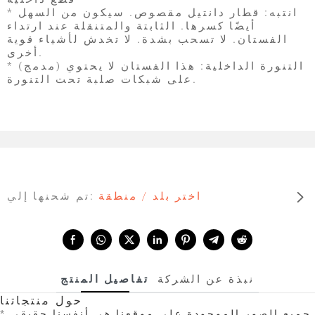
* انتبه: قطار دانتيل مقصوص. سيكون من السهل
أيضًا كسرها. الثابتة والمتنقلة عند ارتداء
الفستان. لا تسحب بشدة. لا تخدش لأشياء قوية
أخرى.
* (مدمج) التنورة الداخلية: هذا الفستان لا يحتوي
على شبكات صلبة تحت التنورة.
اختر بلد / منطقة
تم شحنها إلي:
Share with:
نبذة عن الشركة
تفاصيل المنتج
حول منتجاتنا
* جميع الصور الموجودة على موقعنا هي أنفسنا
حقيقي