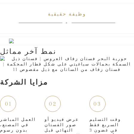
وظيفة حقيقية
نمط آخر مماثل
مزايا الشركة
01
02
03
وقت التسليم
عرض فيديو أو
العمل المباشر
السريع فقط
صور الفستان
في المصنع،
في غضون 3
النهائي قبل
بدون رسوم