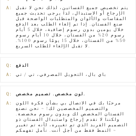
يتم تخصيص جميع الفساتين، لذلك نحن لا نقبل
A:
الإرجاع أو الاستبدال، لذا يرجى تحديث جميع
المقاسات والألوان والمتطلبات الواضحة قبل
صنع الفستان. إذا تم إلغاء الطلب بعد الدفع
خلال يومين بدون رسوم إضافية، خلال 5 أيام
رسوم 20% من الفستان، خلال 10 أيام رسوم
50% من الفستان، خلال 15 يومًا رسوم 100%.
لا تقبل الإلغاء للطلب السريع.
الدفع
Q:
باي بال، التحويل المصرفي، تي / تي
A:
لون مخصص. تصميم مخصص.
Q:
مرحبًا بك في الاتصال بي بشأن فكرة اللون
A:
والتصميم المخصصين لك! ~ نحن نصنع
الفستان المخصص لك وبدون رسوم مخصصة.
ولكننا لا نقدم إرجاع واستبدال الفستان ذو
التصميم الفريد الذي تم تغييره، لأنه تم تغيير
النمط فقط من أجل أنت. نأمل تفهمكم ~