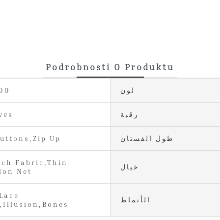
Podrobnosti O Produktu
لون
800
رقبة
ves
طول الفستان
Buttons,Zip Up
tch Fabric,Thin
خيال
lon Net
Lace
الأنماط
,Illusion,Bones