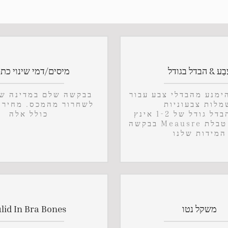
ֶבַע & הבדל בגודל
מיסים/דמי שינוי כת
הימנע מהבדלי צבע עבור
בבקשה שלם במדינה של
לשחרור מהמכס. מחיר 
כולל אלה
בבקשה Meausre מבוסס על טבלת
המידות שלנו
משקל נטו
lid In Bra Bones