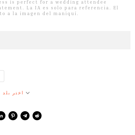
ress is perfect for a wedding attendee
atement. La IA es solo para referencia. El
eto a la imagen del maniquí.
اختر بلد 