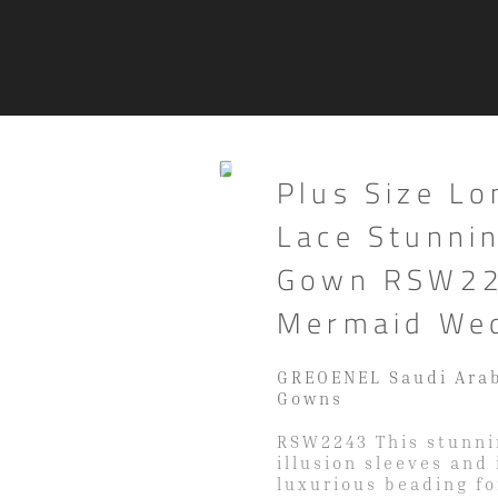
Plus Size Lo
Lace Stunnin
Gown RSW22
Mermaid Wed
GREOENEL Saudi Arab
Gowns
RSW2243 This stunni
illusion sleeves and
luxurious beading f