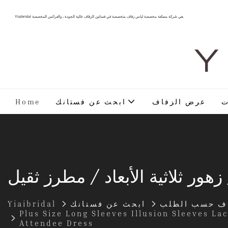
Yiaibridal هي شركة مصنّعة مخصصة لباس زفاف متخصصة في فساتين الزفاف عالية الجودة ، والعرائس المخصصة.
Y 
ت
عرض الزفاف
ابحث عن فستانك
Home
ور ثلاثية الأبعاد / مطرز ثقيل
اف حسب الطلب
ابحث عن فستانك
Yiaibridal
Plus Size Long Sleeves Illusion Sleeves 
Attendee Dress