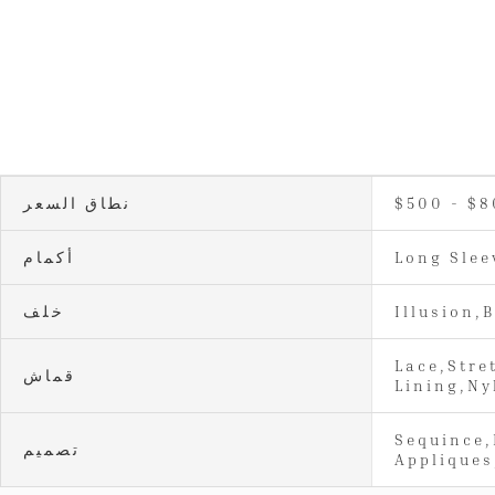
$500 - $
نطاق السعر
Long Slee
أكمام
Illusion,
خلف
Lace,Stre
قماش
Lining,Ny
Sequince,
تصميم
Appliques