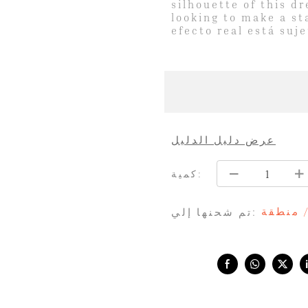
silhouette of this d
looking to make a st
efecto real está suj
عرض دليل الدليل
كمية:
/ منطقة
تم شحنها إلي:
Share with: