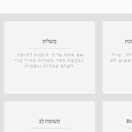
ובת
מִשׁלוֹחַ
ך, עזור
אם אתה צריך הזמנה דחופה,
אאוט לא
בבקשה בחר משלוח מהיר כדי
לשלם עמלות נוספות
Bu
תְשׁוּמַת לֵב