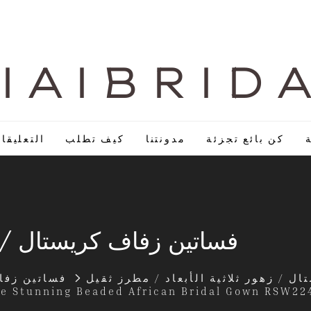
I A I B R I D 
كن بائع تجزئة
مدونتنا
كيف تطلب
التعليقا
فساتين زفاف كريستال / زه
ل / زهور ثلاثية الأبعاد / مطرز ثقيل
فساتين زف
Lace Stunning Beaded African Bridal Gown RSW