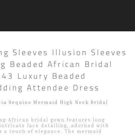
ng Sleeves Illusion Sleeves
g Beaded African Bridal
43 Luxury Beaded
ding Attendee Dress
ia Sequins Mermaid High Neck Bridal
ng African bridal gown features long
 intricate lace detailing, adorned with
or a touch of elegance. The mermaid