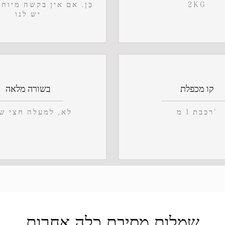
2KG
כֵּן. אם אין בקשה מיוח
יש לנו
קו מכפלת
בשורה מלאה
רכבת 1 מ'
לא, למעלה חצי ש
שמלות מסיבת כלה אחרות