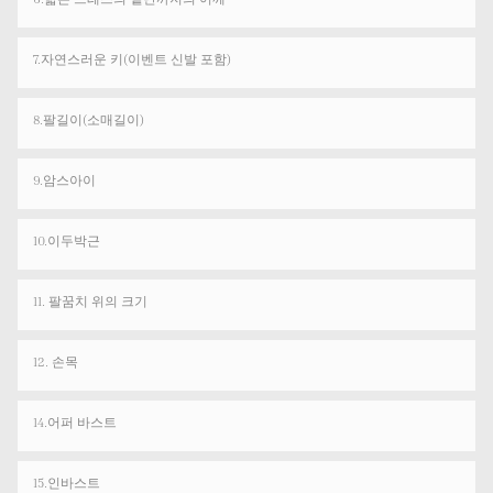
7.자연스러운 키(이벤트 신발 포함)
8.팔길이(소매길이)
9.암스아이
10.이두박근
11. 팔꿈치 위의 크기
12. 손목
14.어퍼 바스트
15.인바스트