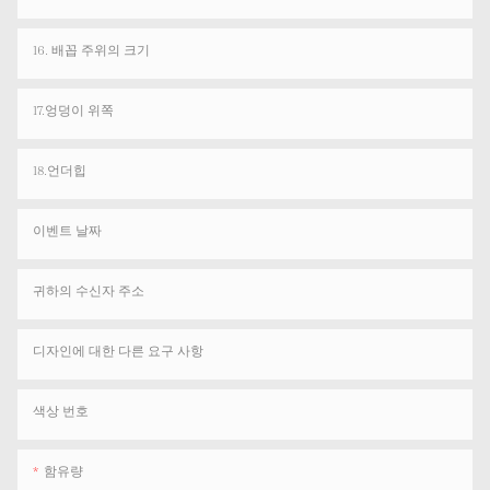
16. 배꼽 주위의 크기
17.엉덩이 위쪽
18.언더힙
이벤트 날짜
귀하의 수신자 주소
디자인에 대한 다른 요구 사항
색상 번호
함유량