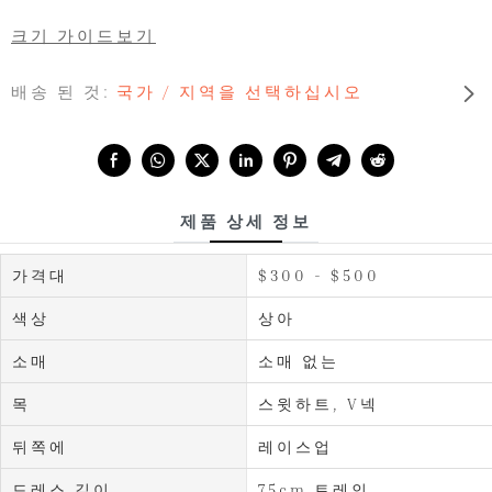
크기 가이드보기
배송 된 것:
국가 / 지역을 선택하십시오
Share with:
제품 상세 정보
가격대
$300 - $500
색상
상아
소매
소매 없는
목
스윗하트, V넥
뒤쪽에
레이스업
드레스 길이
75cm 트레인