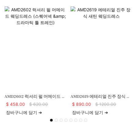
AMD2602 럭셔리 펄 머메이드 웨
AMD2619 에테리얼 진주 장식 새
딩드레스 (스퀘어넥 & 드라마틱
틴 웨딩드레스
$
458.00
$
620.00
$
890.00
$
1200.00
튤 트레인)
장바구니에 담기 ➔
장바구니에 담기 ➔