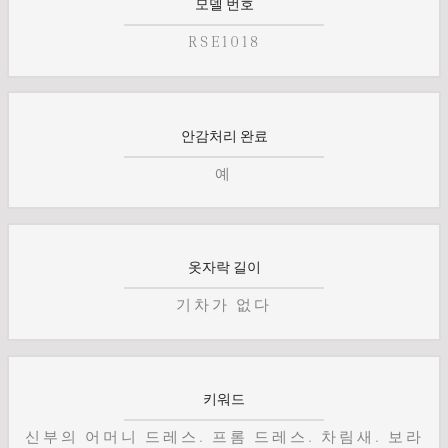
모델 번호
RSE1018
안감처리 완료
예
옷자락 길이
기차가 없다
키워드
신부의 어머니 드레스. 프롬 드레스. 차림새. 보라