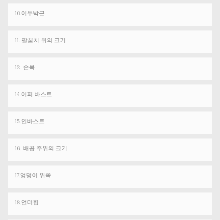
10.이두박근
11. 팔꿈치 위의 크기
12. 손목
14.어퍼 바스트
15.인바스트
16. 배꼽 주위의 크기
17.엉덩이 위쪽
18.언더힙