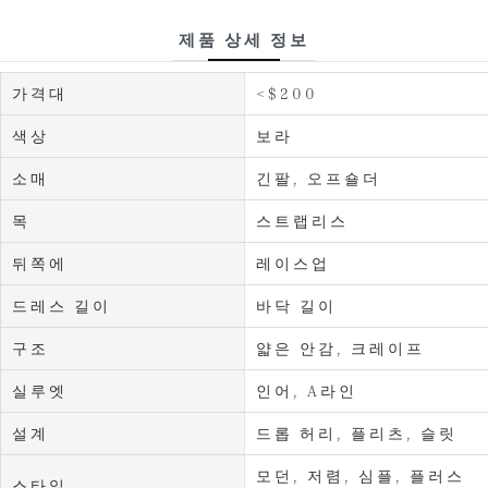
제품 상세 정보
가격대
<$200
색상
보라
소매
긴팔, 오프숄더
목
스트랩리스
뒤쪽에
레이스업
드레스 길이
바닥 길이
구조
얇은 안감, 크레이프
실루엣
인어, A라인
설계
드롭 허리, 플리츠, 슬릿
모던, 저렴, 심플, 플러스
스타일