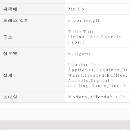
뒤쪽에
Zip Up
드레스 길이
Floor length
Tulle,Thin
구조
Lining,Lace,Sparkle
Fabric
실루엣
Ballgown
Illusion,Lace
Appliques,Sequince,Dr
설계
Waist,Pleated,Ruffles,
Accents,Crystal
Beading,Bones,Tiered
스타일
Modern,Affordable,Lux