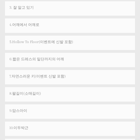
3. 잘 알고 있기
4.어깨에서 어깨로
5.Hollow To Floor(이벤트에 신발 포함)
6.짧은 드레스의 밑단까지의 어깨
7.자연스러운 키(이벤트 신발 포함)
8.팔길이(소매길이)
9.암스아이
10.이두박근