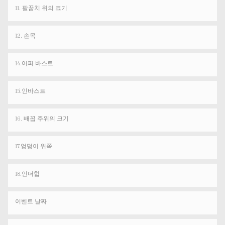
11. 팔꿈치 위의 크기
12. 손목
14.어퍼 바스트
15.인바스트
16. 배꼽 주위의 크기
17.엉덩이 위쪽
18.언더힙
이벤트 날짜