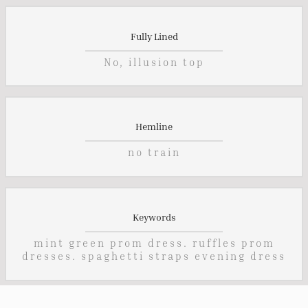
Fully Lined
No, illusion top
Hemline
no train
Keywords
mint green prom dress. ruffles prom
dresses. spaghetti straps evening dress