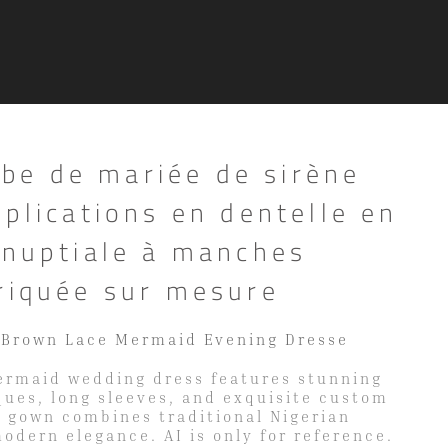
e de mariée de sirène
pplications en dentelle en
 nuptiale à manches
riquée sur mesure
 Brown Lace Mermaid Evening Dresse
rmaid wedding dress features stunning
ques, long sleeves, and exquisite custom
al gown combines traditional Nigerian
odern elegance. AI is only for reference.