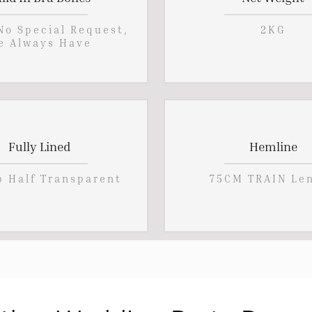
 No Special Request,
2KG
e Always Have
Fully Lined
Hemline
p Half Transparent
75CM TRAIN Le