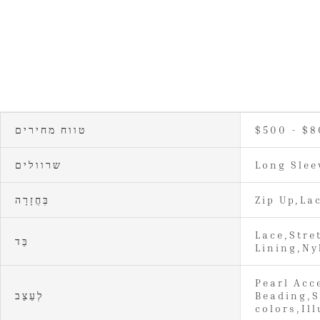
$500 - $
טווח מחירים
Long Slee
שרוולים
Zip Up,La
בְּחֲזָרָה
Lace,Stre
בַּד
Lining,Ny
Pearl Acc
Beading,S
לְעַצֵב
colors,Il