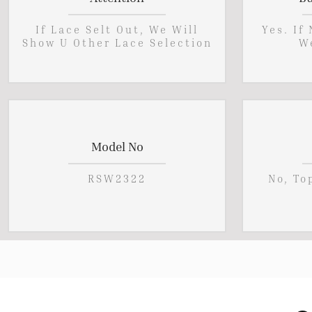
If Lace Selt Out, We Will
Yes. If
Show U Other Lace Selection
W
Model No
RSW2322
No, To