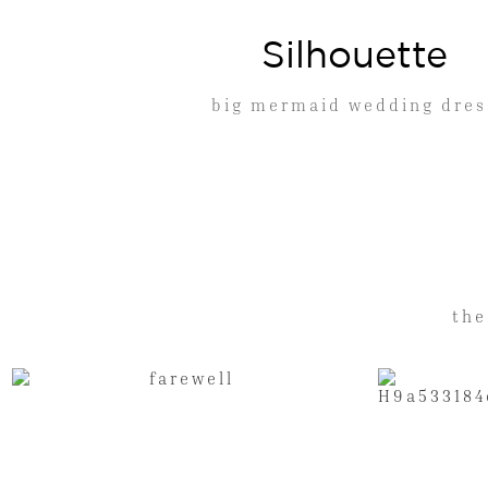
Silhouette
big mermaid wedding dres
the