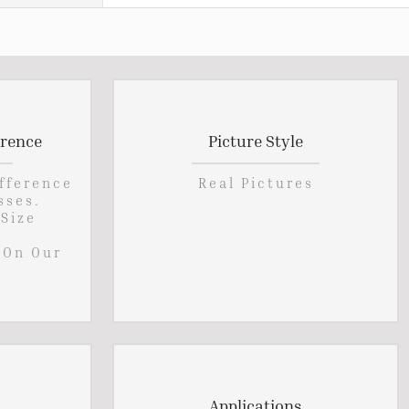
erence
Picture Style
ifference
Real Pictures
sses.
 Size
 On Our
Applications