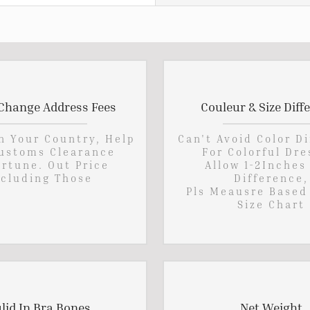
Change Address Fees
Couleur & Size Diff
In Your Country, Help
Can't Avoid Color D
ustoms Clearance
For Colorful Dre
rtune. Out Price
Allow 1-2Inches
cluding Those
Difference,
Pls Meausre Based
Size Chart
lid In Bra Bones
Net Weight