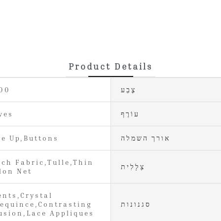
Product Details
צֶבַע
800
עוֹרֶף
ves
אורך השמלה
ce Up,Buttons
tch Fabric,Tulle,Thin
צְלָלִית
lon Net
ents,Crystal
סגנונות
equince,Contrasting
lusion,Lace Appliques