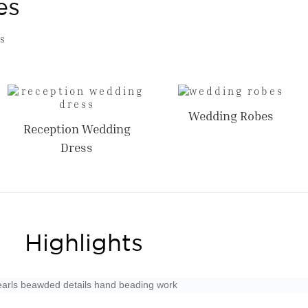
es
s
Wedding Robes
Reception Wedding
Dress
Highlights
earls beawded details hand beading work