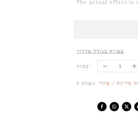
The actual effect is
צפייה בגודל מדריך
כַּמוּת:
ר מדינה / אזור
נשלח ל:
Share with: