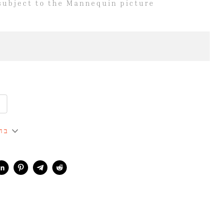
 subject to the Mannequin picture
בח