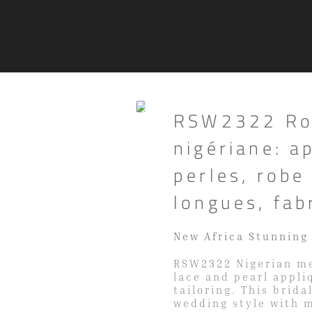
RSW2322 Rob
nigériane: a
perles, robe
longues, fab
New Africa Stunning
RSW2322 Nigerian me
lace and pearl appli
tailoring. This brid
wedding style with m