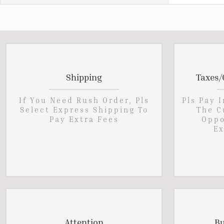
Shipping
Taxes/
If You Need Rush Order, Pls
Pls Pay 
Select Express Shipping To
The C
Pay Extra Fees
Oppo
Ex
Attention
Bu