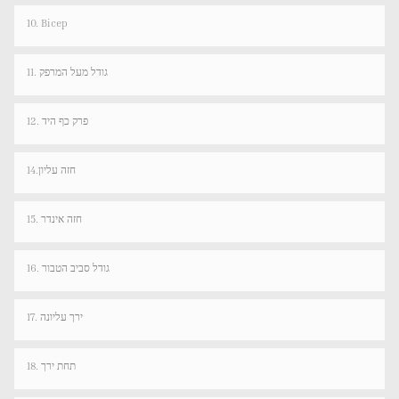
10. Bicep
11. גודל מעל המרפק
12. פרק כף היד
14.חזה עליון
15. חזה אינדר
16. גודל סביב הטבור
17. ירך עליונה
18. תחת ירך