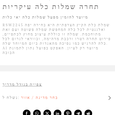
תחרה שמלות כלה עיקריות
מיועד להזמין מפעל שמלות כלה יאי כלות
RSW2245 שמלת כלת הקיץ הצרפתית היא בחירה יפה
ואלגנטית לכל כלה המחפשת שמלה פשוטה ועם זאת
מתוחכמת. שמלה זו כוללת עיצוב מחוץ לכתפיים,
פירוט תחרה רטרו ורכבת מדהימה, ובוודאי לגרום לכל
כלה להרגיש כמו נסיכה מהאגדות ביום המיוחד שלה.
AI מיועד רק לעיון. האפקט בפועל נתון לתמונת
הבובה
צפייה בגודל מדריך
בחר מדינה / אזור
נשלח ל:
Share with: