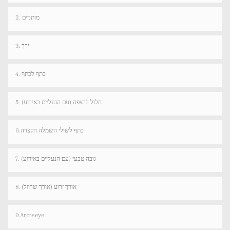
2. מותניים
3. ירך
4. כתף לכתף
5. חלול לרצפה (עם הנעליים באירוע)
6.כתף לשולי השמלה הקצרה
7. גובה טבעי (עם הנעליים באירוע)
8. אורך זרוע (אורך שרוול)
9.Armseye