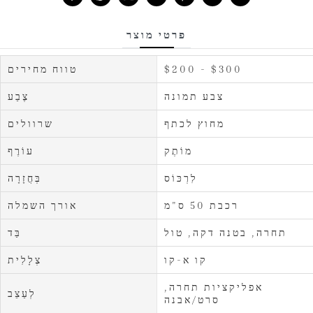
פרטי מוצר
$200 - $300
טווח מחירים
צבע תמונה
צֶבַע
מחוץ לכתף
שרוולים
מוֹתֶק
עוֹרֶף
לִרְכּוֹס
בְּחֲזָרָה
רכבת 50 ס"מ
אורך השמלה
תחרה, בטנה דקה, טול
בַּד
קו א-קו
צְלָלִית
אפליקציות תחרה,
לְעַצֵב
סרט/אבנה