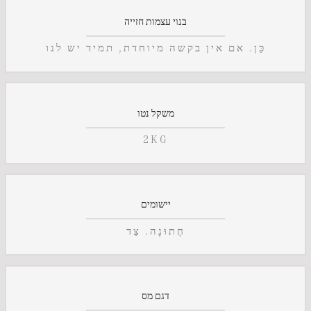
בנוי עצמות חזייה
כֵּן. אם אין בקשה מיוחדת, תמיד יש לנו
משקל נטו
2KG
יישומים
חֲתוּנָה. צַד
דגם מס