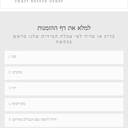
chart before order.
למלא את דף ההזמנות
בדוק או מדוד לפי טבלת המידות שלנו מראש
בבקשה
1. חָזֶה
2. מותניים
3. ירך
4. כתף לכתף
5. חלול לרצפה (עם הנעליים באירוע)