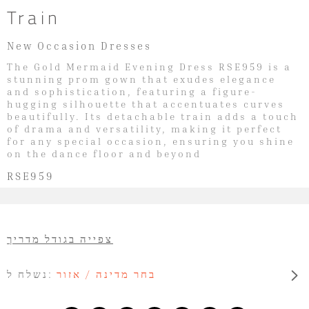
Train
New Occasion Dresses
The Gold Mermaid Evening Dress RSE959 is a
stunning prom gown that exudes elegance
and sophistication, featuring a figure-
hugging silhouette that accentuates curves
beautifully. Its detachable train adds a touch
of drama and versatility, making it perfect
for any special occasion, ensuring you shine
on the dance floor and beyond
RSE959
צפייה בגודל מדריך
בחר מדינה / אזור
נשלח ל: