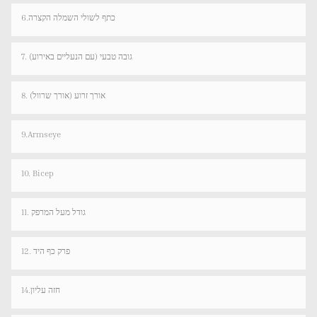
6.כתף לשולי השמלה הקצרה
7. גובה טבעי (עם הנעליים באירוע)
8. אורך זרוע (אורך שרוול)
9.Armseye
10. Bicep
11. גודל מעל המרפק
12. פרק כף היד
14.חזה עליון