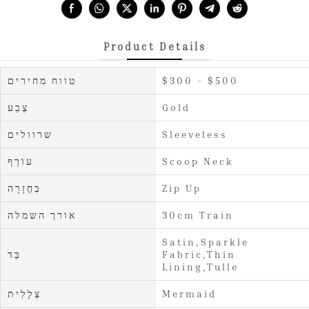
Share with:
Product Details
$300 - $500
טווח מחירים
Gold
צֶבַע
Sleeveless
שרוולים
Scoop Neck
עוֹרֶף
Zip Up
בְּחֲזָרָה
30cm Train
אורך השמלה
Satin,Sparkle
Fabric,Thin
בַּד
Lining,Tulle
Mermaid
צְלָלִית