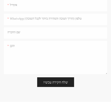
אימייל
WhatsApp/טלפון (הדרך הטובה והמהירה ביותר לקבל תשובה)
שם החברה
תוֹכֶן
שלח חקירה עכשיו