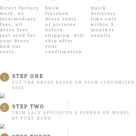
Direct factory
Show
Quick
work, no
finished
delievery
intermediary
dress vedio
time only
fees, all
or pictures
within 3
dress fees
before
monthes
just used for
shipping, will
usually.
your dress
ship after
and our
your
costs.
confirmation.
STEP ONE
1
CUT THE DRESS BASED ON YOUR CUSTOMIZED
SIZE.
STEP TWO
2
TRIM LACE APPLIQUES & PINNED ON MODEL
BY PURE HAND