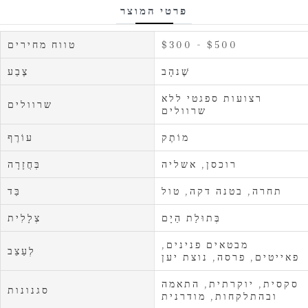
פרטי המוצר
$300 - $500
טווח מחירים
שֶׁנהָב
צֶבַע
רצועות ספגטי ללא
שרוולים
שרוולים
מוֹתֶק
עוֹרֶף
רוכסן, אשליה
בְּחֲזָרָה
תחרה, בטנה דקה, טול
בַּד
בְּתוּלַת הַיָם
צְלָלִית
מבטאים פנינים,
לְעַצֵב
פאייטים, פרסה, נוצת יען
סקסית, יוקרתית, התאמה
סגנונות
ובהתלקחות, מודרנית