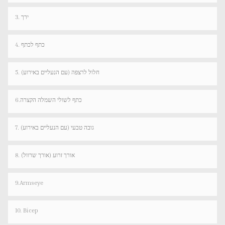
3. ירך
4. כתף לכתף
5. חלול לרצפה (עם הנעליים באירוע)
6.כתף לשולי השמלה הקצרה
7. גובה טבעי (עם הנעליים באירוע)
8. אורך זרוע (אורך שרוול)
9.Armseye
10. Bicep