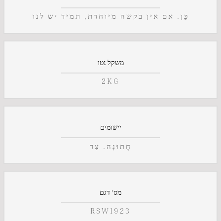
כֵּן. אם אין בקשה מיוחדת, תמיד יש לנו
משקל נטו
2KG
יישומים
חֲתוּנָה. צַד
מס' דגם
RSW1923