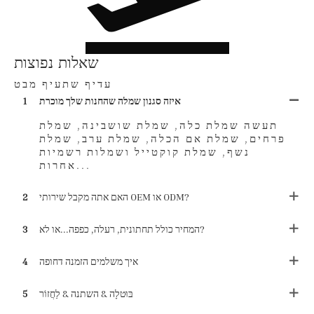
שאלות נפוצות
עדיף שתעיף מבט
איזה סגנון שמלה שהחנות שלך מוכרת
1
תעשה שמלת כלה, שמלת שושבינה, שמלת
פרחים, שמלת אם הכלה, שמלת ערב, שמלת
נשף, שמלת קוקטייל ושמלות רשמיות
אחרות...
האם אתה מקבל שירותי OEM או ODM?
2
המחיר כולל תחתונית, רעלה, כפפה...או לא?
3
איך משלמים הזמנה דחופה
4
בּוּטלָה & השתנה & לַחֲזוֹר
5