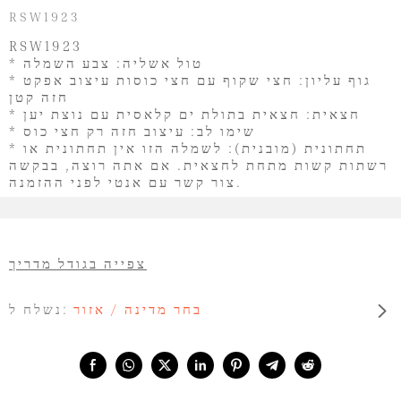
RSW1923
RSW1923
* טול אשליה: צבע השמלה
* גוף עליון: חצי שקוף עם חצי כוסות עיצוב אפקט
חזה קטן
* חצאית: חצאית בתולת ים קלאסית עם נוצת יען
* שימו לב: עיצוב חזה רק חצי כוס
* תחתונית (מובנית): לשמלה הזו אין תחתונית או
רשתות קשות מתחת לחצאית. אם אתה רוצה, בבקשה
צור קשר עם אנטי לפני ההזמנה.
צפייה בגודל מדריך
בחר מדינה / אזור
נשלח ל:
Share with: