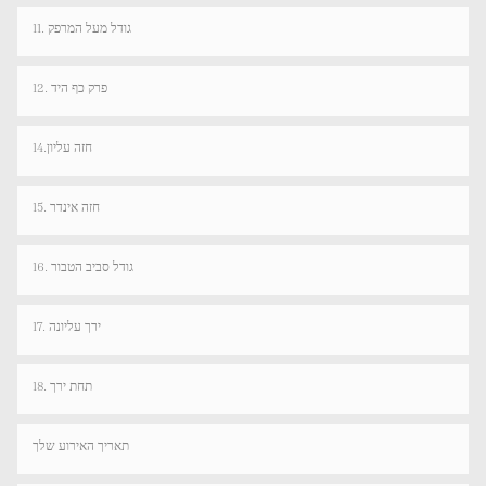
11. גודל מעל המרפק
12. פרק כף היד
14.חזה עליון
15. חזה אינדר
16. גודל סביב הטבור
17. ירך עליונה
18. תחת ירך
תאריך האירוע שלך