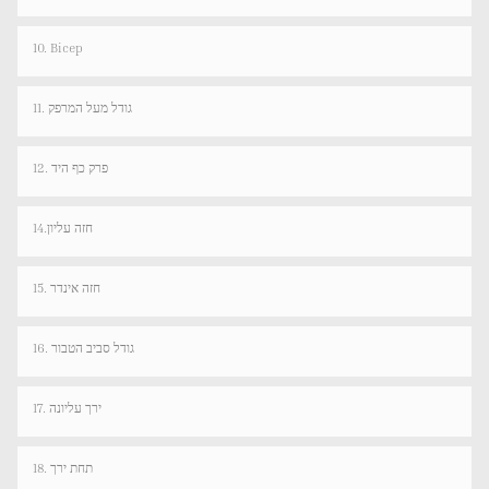
10. Bicep
11. גודל מעל המרפק
12. פרק כף היד
14.חזה עליון
15. חזה אינדר
16. גודל סביב הטבור
17. ירך עליונה
18. תחת ירך