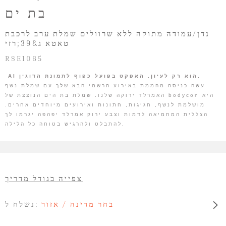
בת ים
נדן/עמודה מתוקה ללא שרוולים שמלת ערב לרכבת
טאטא ג&39;רזי
RSE1065
AI הוא רק לעיון. האפקט בפועל כפוף לתמונת הדוגין.
עשה כניסה מהממת באירוע הרשמי הבא שלך עם שמלת נשף
האמרלד ירוקה שלנו. שמלת בת הים הנוצצת של bodycon היא
מושלמת לנשף, חגיגות, חתונות ואירועים מיוחדים אחרים.
הצללית המחמיאה לדמות וצבע ירוק אמרלד יפהפה יגרמו לך
להתבלט ולהרגיש בטוחה כל הלילה.
צפייה בגודל מדריך
בחר מדינה / אזור
נשלח ל: