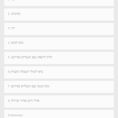
2. מותניים
3. ירך
4. כתף לכתף
5. חלול לרצפה (עם הנעליים באירוע)
6.כתף לשולי השמלה הקצרה
7. גובה טבעי (עם הנעליים באירוע)
8. אורך זרוע (אורך שרוול)
9.Armseye