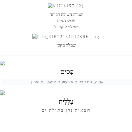
שמלת השיבה הביתה
שמלת סיום
שמלת קוקטייל
שמלת מקסי
פַּסִים
רצועות ספגטי, צווארון V גבוה, גוף קפלים
צְלָלִית
חצאית נדן בתולת ים