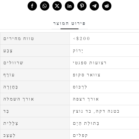
Share with:
פירוט המוצר
<$200
טווח מחירים
יָרוֹק
צֶבַע
רצועות ספגטי
שרוולים
צוואר סקופ
עוֹרֶף
לִרְכּוֹס
בְּחֲזָרָה
אורך רצפה
אורך השמלה
בטנה דקה, בד נוצץ
בַּד
בְּתוּלַת הַיָם
צְלָלִית
קפלים
לְעַצֵב