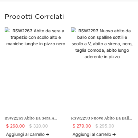
Prodotti Correlati
RSW2263 Abito Da Sera A
RSW2293 Nuovo Abito Da Ballo
Trapezio Con Scollo Alto E
Con Spalline Sottili E Scollo A V,
$
268.00
$
320.00
$
279.00
$
295.00
Maniche Lunghe In Pizzo Nero
Abito A Sirena, Nero, Taglia
Aggiungi al carrello ➔
Aggiungi al carrello ➔
Comoda, Abito Lungo Aderente