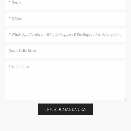
Nome
E-Mail
WhatsApp/Telefono（Il Modo Migliore E Più Rapido Per Ottenere Una Risposta）
Nome Della Ditta
Soddisfare
INVIA DOMANDA ORA