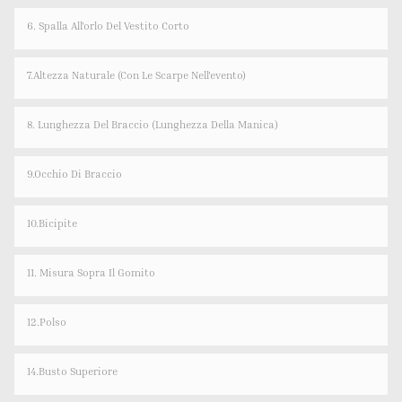
6. Spalla All'orlo Del Vestito Corto
7.Altezza Naturale (con Le Scarpe Nell'evento)
8. Lunghezza Del Braccio (lunghezza Della Manica)
9.Occhio Di Braccio
10.Bicipite
11. Misura Sopra Il Gomito
12.Polso
14.Busto Superiore