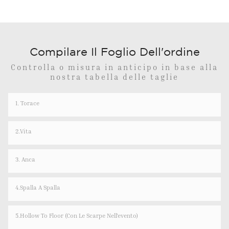
Compilare Il Foglio Dell'ordine
Controlla o misura in anticipo in base alla
nostra tabella delle taglie
1. Torace
2.Vita
3. Anca
4.spalla A Spalla
5.Hollow To Floor (con Le Scarpe Nell'evento)