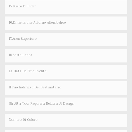
15.Busto Di Inder
16.Dimensione Attorno All'ombelico
17.Anca Superiore
18.Sotto L'anca
La Data Del Tuo Evento
Il Tuo Indirizzo Del Destinatario
Gli Altri Tuoi Requisiti Relativi Al Design
Numero Di Colore