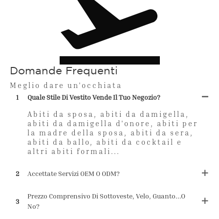
Domande Frequenti
Meglio dare un'occhiata
1
Quale Stile Di Vestito Vende Il Tuo Negozio?
Abiti da sposa, abiti da damigella,
abiti da damigella d'onore, abiti per
la madre della sposa, abiti da sera,
abiti da ballo, abiti da cocktail e
altri abiti formali...
2
Accettate Servizi OEM O ODM?
Prezzo Comprensivo Di Sottoveste, Velo, Guanto...o
3
No?