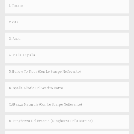
1. Torace
2.Vita
3. Anca
4.spalla A Spalla
5.Hollow To Floor (con Le Scarpe Nell'evento)
6. Spalla All'orlo Del Vestito Corto
7.Altezza Naturale (con Le Scarpe Nell'evento)
8. Lunghezza Del Braccio (lunghezza Della Manica)