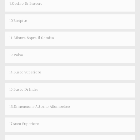
9.Occhio Di Braccio
10.Bicipite
11. Misura Sopra Il Gomito
12.Polso
14.Busto Superiore
15.Busto Di Inder
16.Dimensione Attorno All'ombelico
17.Anca Superiore