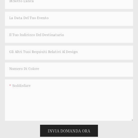
18.Sotto L'anca
La Data Del Tuo Evento
Il Tuo Indirizzo Del Destinatario
Gli Altri Tuoi Requisiti Relativi Al Design
Numero Di Colore
Soddisfare
INVIA DOMANDA ORA