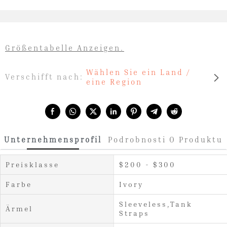
Größentabelle Anzeigen.
Wählen Sie ein Land /
Verschifft nach:
eine Region
Share with:
Unternehmensprofil
Podrobnosti O Produktu
Preisklasse
$200 - $300
Farbe
Ivory
Sleeveless,Tank
Ärmel
Straps