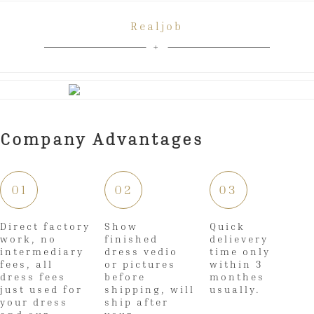
Realjob
Company Advantages
01
02
03
Direct factory
Show
Quick
work, no
finished
delievery
intermediary
dress vedio
time only
fees, all
or pictures
within 3
dress fees
before
monthes
just used for
shipping, will
usually.
your dress
ship after