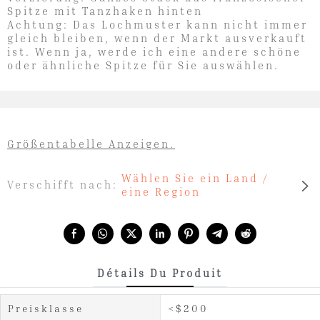
Spitze mit Tanzhaken hinten
Achtung: Das Lochmuster kann nicht immer
gleich bleiben, wenn der Markt ausverkauft
ist. Wenn ja, werde ich eine andere schöne
oder ähnliche Spitze für Sie auswählen.
Größentabelle Anzeigen.
Wählen Sie ein Land /
Verschifft nach:
eine Region
Share with:
Détails Du Produit
Preisklasse
<$200