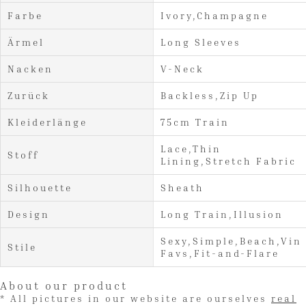
Farbe
Ivory,Champagne
Ärmel
Long Sleeves
Nacken
V-Neck
Zurück
Backless,Zip Up
Kleiderlänge
75cm Train
Lace,Thin
Stoff
Lining,Stretch Fabric
Silhouette
Sheath
Design
Long Train,Illusion
Sexy,Simple,Beach,Vint
Stile
Favs,Fit-and-Flare
About our product
* All pictures in our website are ourselves
real