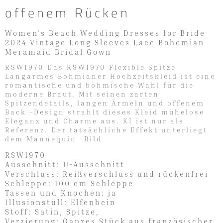
offenem Rücken
Women's Beach Wedding Dresses for Bride
2024 Vintage Long Sleeves Lace Bohemian
Meramaid Bridal Gown
RSW1970 Das RSW1970 Flexible Spitze
Langarmes Böhmianer Hochzeitskleid ist eine
romantische und böhmische Wahl für die
moderne Braut. Mit seinen zarten
Spitzendetails, langen Ärmeln und offenem
Back -Design strahlt dieses Kleid mühelose
Eleganz und Charme aus. KI ist nur als
Referenz. Der tatsächliche Effekt unterliegt
dem Mannequin -Bild
RSW1970
Ausschnitt: U-Ausschnitt
Verschluss: Reißverschluss und rückenfrei
Schleppe: 100 cm Schleppe
Tassen und Knochen: ja
Illusionstüll: Elfenbein
Stoff: Satin, Spitze,
Verzierung: Ganzes Stück aus französischer