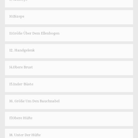
10.Bizeps
11.Größe Über Dem Ellenbogen
12. Handgelenk
14.Obere Brust
15.Inder-Büste
16. Größe Um Den Bauchnabel
17.Obere Hüfte
18. Unter Der Hüfte