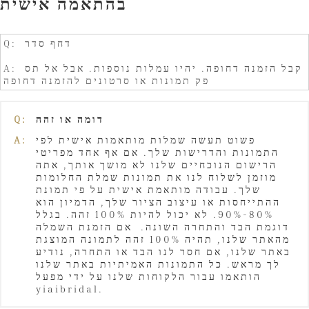
בהתאמה אישית
Q: דחף סדר
A: קבל הזמנה דחופה. יהיו עמלות נוספות. אבל אל תס
פק תמונות או סרטונים להזמנה דחופה
Q:
דומה או זהה
A:
פשוט תעשה שמלות מותאמות אישית לפי
התמונות והדרישות שלך. אם אף אחד מפריטי
הרישום הנוכחיים שלנו לא מושך אותך, אתה
מוזמן לשלוח לנו את תמונות שמלת החלומות
שלך. עבודה מותאמת אישית על פי תמונת
ההתייחסות או עיצוב הציור שלך, הדמיון הוא
80%-90%. לא יכול להיות 100% זהה. בגלל
דוגמת הבד והתחרה השונה. אם הזמנת השמלה
מהאתר שלנו, תהיה 100% זהה לתמונה המוצגת
באתר שלנו, אם חסר לנו הבד או התחרה, נודיע
לך מראש. כל התמונות האמיתיות באתר שלנו
הותאמו עבור הלקוחות שלנו על ידי מפעל
yiaibridal.