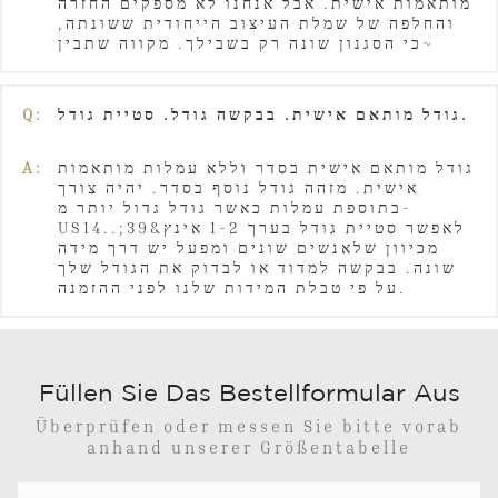
מותאמות אישית. אבל אנחנו לא מספקים החזרה
והחלפה של שמלת העיצוב הייחודית ששונתה,
כי הסגנון שונה רק בשבילך. מקווה שתבין~
Q:
גודל מותאם אישית. בבקשה גודל. סטיית גודל.
A:
גודל מותאם אישית בסדר וללא עמלות מותאמות
אישית. מזהה גודל נוסף בסדר. יהיה צורך
בתוספת עמלות כאשר גודל גדול יותר מ-
US14.לאפשר סטיית גודל בערך 1-2 אינץ&39;.
מכיוון שלאנשים שונים ומפעל יש דרך מידה
שונה. בבקשה למדוד או לבדוק את הגודל שלך
על פי טבלת המידות שלנו לפני ההזמנה.
Füllen Sie Das Bestellformular Aus
Überprüfen oder messen Sie bitte vorab
anhand unserer Größentabelle