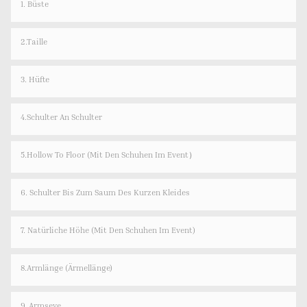
1. Büste
2.Taille
3. Hüfte
4.Schulter An Schulter
5.Hollow To Floor (Mit Den Schuhen Im Event）
6. Schulter Bis Zum Saum Des Kurzen Kleides
7. Natürliche Höhe (mit Den Schuhen Im Event)
8.Armlänge (Ärmellänge)
9. Armseye