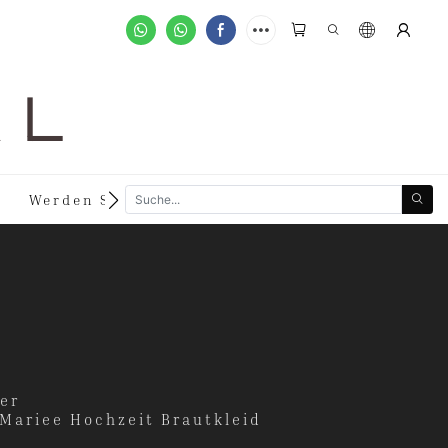
A L
n
Werden Sie Händler
Sonderanfertigungen
der
Mariee Hochzeit Brautkleid