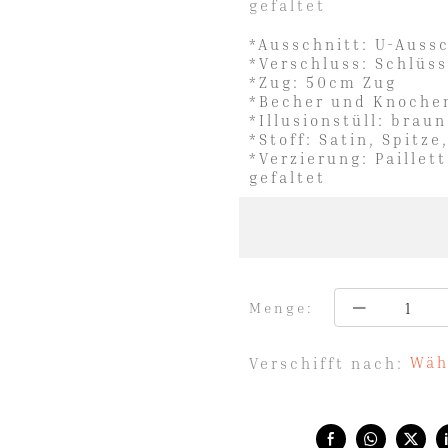
gefaltet
*Ausschnitt: U-Auss
*Verschluss: Schlüs
*Zug: 50cm Zug
*Becher und Knochen
*Illusionstüll: braun
*Stoff: Satin, Spitze
*Verzierung: Paillett
gefaltet
Menge:
Wäh
Verschifft nach:
Share with: