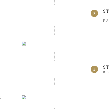
S
2
TR
PU
S
4
BE
G