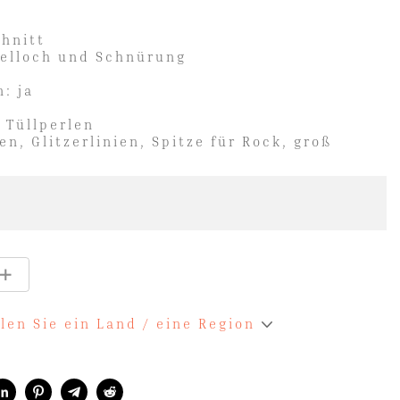
chnitt
selloch und Schnürung
: ja
, Tüllperlen
en, Glitzerlinien, Spitze für Rock, groß
len Sie ein Land / eine Region