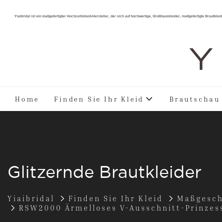
Yiaibridal ist ein maßgefertigter Hochzeitskleid-Hersteller, der sich auf hochwertige, Großhauskleider, maßgefertigte Brautkleide
Y 
Home
Finden Sie Ihr Kleid
Brautschau
Glitzernde Brautkleider
Yiaibridal
Finden Sie Ihr Kleid
Maßgesch
RSW2000 Ärmelloses V-Ausschnitt-Prinzess