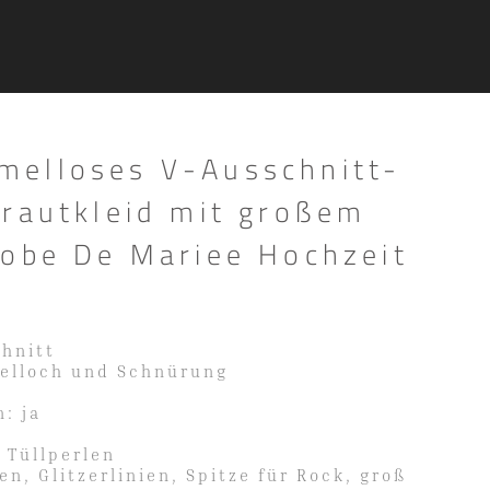
elloses V-Ausschnitt-
Brautkleid mit großem
Robe De Mariee Hochzeit
chnitt
selloch und Schnürung
: ja
, Tüllperlen
en, Glitzerlinien, Spitze für Rock, groß