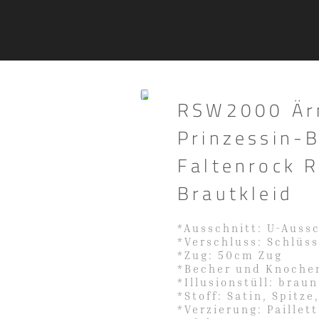
RSW2000 Ärm
Prinzessin-
Faltenrock 
Brautkleid
*Ausschnitt: U-Auss
*Verschluss: Schlüs
*Zug: 50cm Zug
*Becher und Knochen
*Illusionstüll: braun
*Stoff: Satin, Spitze
*Verzierung: Paillett