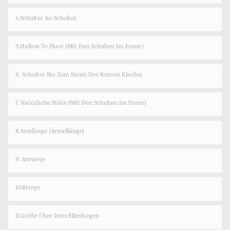
4.Schulter An Schulter
5.Hollow To Floor (Mit Den Schuhen Im Event）
6. Schulter Bis Zum Saum Des Kurzen Kleides
7. Natürliche Höhe (mit Den Schuhen Im Event)
8.Armlänge (Ärmellänge)
9. Armseye
10.Bizeps
11.Größe Über Dem Ellenbogen