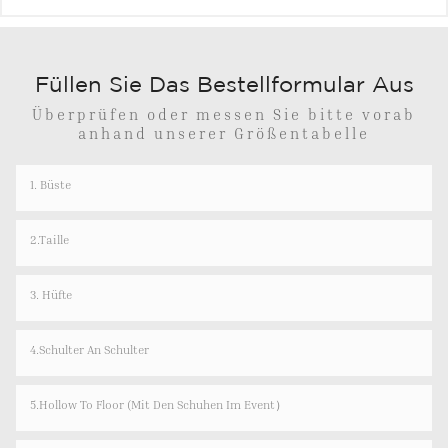
Füllen Sie Das Bestellformular Aus
Überprüfen oder messen Sie bitte vorab
anhand unserer Größentabelle
1. Büste
2.Taille
3. Hüfte
4.Schulter An Schulter
5.Hollow To Floor (Mit Den Schuhen Im Event）