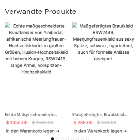
Verwandte Produkte
Echte Maßgeschneiderte
Maßgefertigtes Brautkleid
Brautkleider Von Yiaibridal,
RSW2449, Meerjungfrauenkleid
$
1355.00
$
1580.00
$
289.00
$
449.00
Afrikanische Meerjungfrauen-
Aus Sexy Spitze, Schwarz,
in den Warenkorb legen ➔
in den Warenkorb legen ➔
Hochzeitskleider In Großen
Figurbetont, Auch Für Formelle