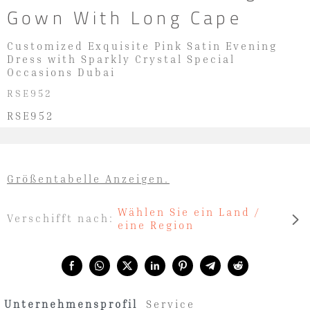
Gown With Long Cape
Customized Exquisite Pink Satin Evening
Dress with Sparkly Crystal Special
Occasions Dubai
RSE952
RSE952
Größentabelle Anzeigen.
Wählen Sie ein Land /
Verschifft nach:
eine Region
Share with:
Unternehmensprofil
Service