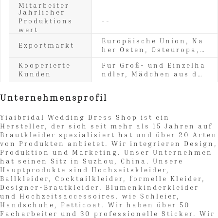
tailkleider, andere for
Mitarbeiter
Jährlicher
melle Kleider und Hoch
Produktions
--
zeitsaccessoires
wert
Europäische Union, Na
Exportmarkt
her Osten, Osteuropa,
Lateinamerika, Afrika,
Kooperierte
Für Groß- und Einzelhä
Ozeanien, Japan, Südos
Kunden
ndler, Mädchen aus der
tasien, Amerika, ander
ganzen Welt.
e
Unternehmensprofil
Yiaibridal Wedding Dress Shop ist ein
Hersteller, der sich seit mehr als 15 Jahren auf
Brautkleider spezialisiert hat und über 20 Arten
von Produkten anbietet. Wir integrieren Design,
Produktion und Marketing. Unser Unternehmen
hat seinen Sitz in Suzhou, China. Unsere
Hauptprodukte sind Hochzeitskleider,
Ballkleider, Cocktailkleider, formelle Kleider,
Designer-Brautkleider, Blumenkinderkleider
und Hochzeitsaccessoires. wie Schleier,
Handschuhe, Petticoat. Wir haben über 50
Facharbeiter und 30 professionelle Sticker. Wir