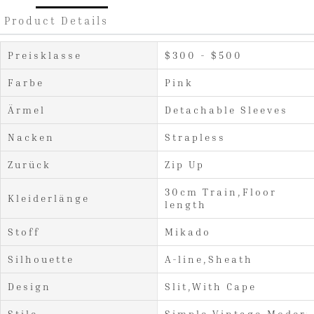
Product Details
Preisklasse
$300 - $500
Farbe
Pink
Ärmel
Detachable Sleeves
Nacken
Strapless
Zurück
Zip Up
30cm Train,Floor
Kleiderlänge
length
Stoff
Mikado
Silhouette
A-line,Sheath
Design
Slit,With Cape
Stile
Simple,Vintage,Modern