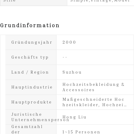
Grundinformation
Gründungsjahr
2000
Geschäfts typ
--
Land / Region
Suzhou
Hochzeitsbekleidung &
Hauptindustrie
Accessoires
Maßgeschneiderte Hoc
Hauptprodukte
hzeitskleider, Hochzeit
skleider, Blumenmädch
Juristische
enkleider, Brautjungfer
Hong Liu
Unternehmensperson
nkleider, Kleider für di
e Brautmutter, Abendkl
Gesamtzahl
eider, Ballkleider, Cock
der
1~15 Personen