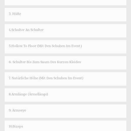
3. Hüfte
4.Schulter An Schulter
5.Hollow To Floor (Mit Den Schuhen Im Event）
6. Schulter Bis Zum Saum Des Kurzen Kleides
7. Natürliche Höhe (mit Den Schuhen Im Event)
8.Armlänge (Ärmellänge)
9. Armseye
10.Bizeps