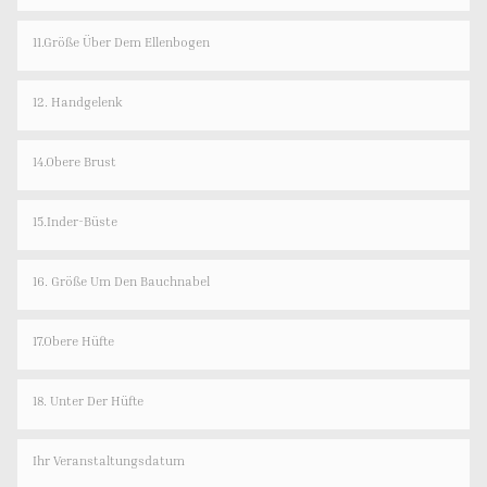
11.Größe Über Dem Ellenbogen
12. Handgelenk
14.Obere Brust
15.Inder-Büste
16. Größe Um Den Bauchnabel
17.Obere Hüfte
18. Unter Der Hüfte
Ihr Veranstaltungsdatum