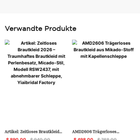
Verwandte Produkte
Artikel: Zeitloses Brautkleid
AMD2606 Trägerloses
2026 – Traumhaftes Brautkleid
Brautkleid Aus Mikado-Stoff
$
890.00
$
940.00
$
498.00
$
768.00