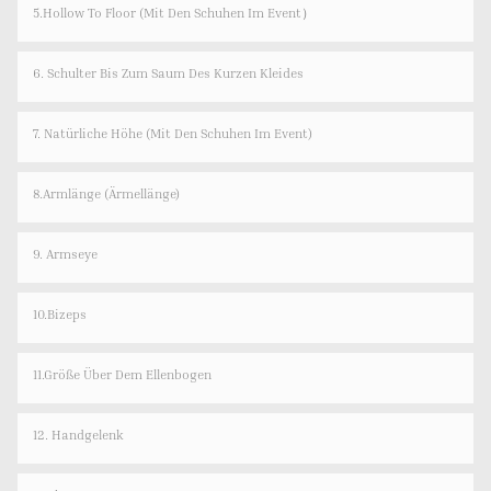
5.Hollow To Floor (Mit Den Schuhen Im Event）
6. Schulter Bis Zum Saum Des Kurzen Kleides
7. Natürliche Höhe (mit Den Schuhen Im Event)
8.Armlänge (Ärmellänge)
9. Armseye
10.Bizeps
11.Größe Über Dem Ellenbogen
12. Handgelenk