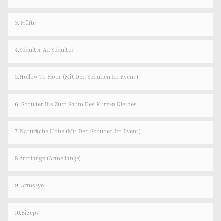
3. Hüfte
4.Schulter An Schulter
5.Hollow To Floor (Mit Den Schuhen Im Event）
6. Schulter Bis Zum Saum Des Kurzen Kleides
7. Natürliche Höhe (mit Den Schuhen Im Event)
8.Armlänge (Ärmellänge)
9. Armseye
10.Bizeps