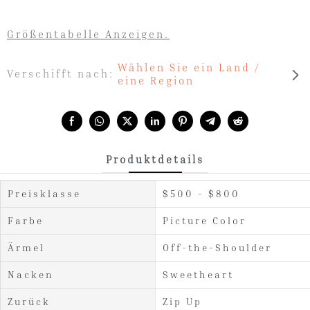
Größentabelle Anzeigen.
Wählen Sie ein Land /
Verschifft nach:
eine Region
Share with:
Produktdetails
Preisklasse
$500 - $800
Farbe
Picture Color
Ärmel
Off-the-Shoulder
Nacken
Sweetheart
Zurück
Zip Up