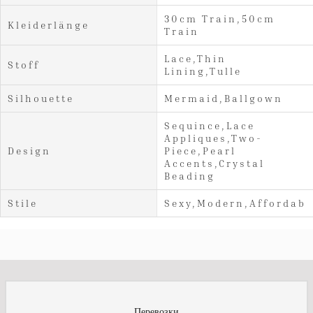
30cm Train,50cm
Kleiderlänge
Train
Lace,Thin
Stoff
Lining,Tulle
Silhouette
Mermaid,Ballgown
Sequince,Lace
Appliques,Two-
Design
Piece,Pearl
Accents,Crystal
Beading
Stile
Sexy,Modern,Affordabl
Перевозки