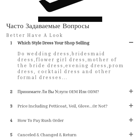
Часто Задаваемые Вопросы
Better Have A Look
1
Which Style Dress Your Shop Selling
Do wedding dress,bridesmaid
dress,flower girl dress,mother of
the bride dress,evening dress,prom
dress, cocktail dress and other
formal dresses...
2
Принимаете Ли Вы Услуги OEM Или ODM?
3
Price Including Petticoat, Veil, Glove...or Not?
4
How To Pay Rush Order
5
Canceled & Changed & Return