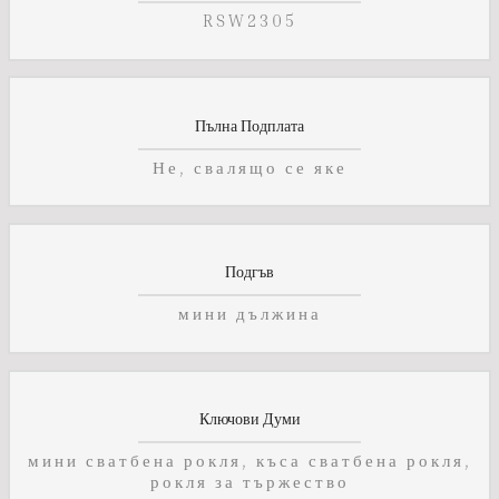
RSW2305
Пълна Подплата
Не, свалящо се яке
Подгъв
мини дължина
Ключови Думи
мини сватбена рокля, къса сватбена рокля,
рокля за тържество