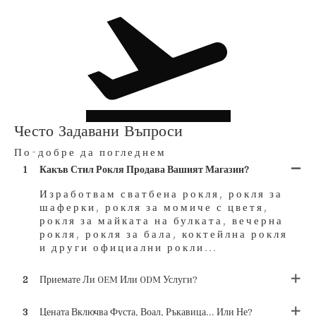
Често Задавани Въпроси
По-добре да погледнем
1
Какъв Стил Рокля Продава Вашият Магазин?
Изработвам сватбена рокля, рокля за
шаферки, рокля за момиче с цветя,
рокля за майката на булката, вечерна
рокля, рокля за бала, коктейлна рокля
и други официални рокли...
2
Приемате Ли OEM Или ODM Услуги?
3
Цената Включва Фуста, Воал, Ръкавица... Или Не?