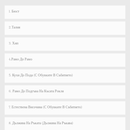
1. Бюст
2.Талия
3. Хип
4.рамо До Рамо
5. Кухи До Пода (с Обувките В Събитието)
6. Рамо До Подгъва На Късата Рокля
7. Естествена Височина (с Обувките В Събитието)
8. Дължина На Ръката (дължина На Ръкава)