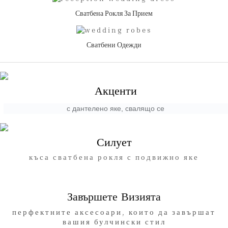
Сватбена Рокля За Прием
Сватбени Одежди
Акценти
с дантелено яке, свалящо се
Силует
къса сватбена рокля с подвижно яке
Завършете Визията
перфектните аксесоари, които да завършат
вашия булчински стил