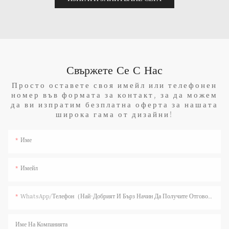
Свържете Се С Нас
Просто оставете своя имейл или телефонен
номер във формата за контакт, за да можем
да ви изпратим безплатна оферта за нашата
широка гама от дизайни!
Име
Имейл
WhatsApp/телефон（Най-Добрият И Бърз Начин Да Получите Отговор）
Име На Компанията