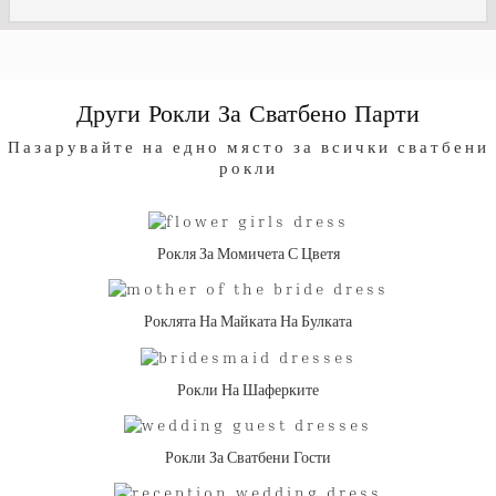
Други Рокли За Сватбено Парти
Пазарувайте на едно място за всички сватбени
рокли
Рокля За Момичета С Цветя
Роклята На Майката На Булката
Рокли На Шаферките
Рокли За Сватбени Гости