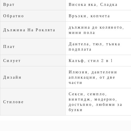
Врат
Висока яка, Сладка
Обратно
Връзки, копчета
дължина до коляното,
Дължина На Роклята
мини пола
Дантела, тюл, тънка
Плат
подплата
Силует
Калъф, стил 2 в 1
Илюзия, дантелени
Дизайн
апликации, от две
части
Секси, семпло,
винтидж, модерно,
Стилове
достъпно, любими за
булки