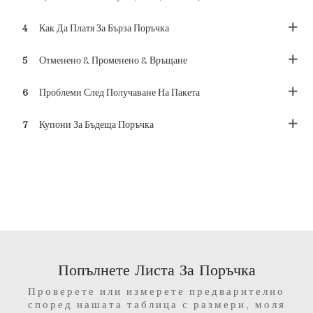
4
Как Да Платя За Бърза Поръчка
5
Отменено & Променено & Връщане
6
Проблеми След Получаване На Пакета
7
Купони За Бъдеща Поръчка
Попълнете Листа За Поръчка
Проверете или измерете предварително
според нашата таблица с размери, моля