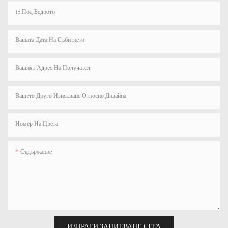
18.Под Бедрото
Вашата Дата На Събитието
Вашият Адрес На Получател
Вашето Друго Изискване Относно Дизайна
Номер На Цвета
Съдържание
ИЗПРАТИ ЗАПИТВАНЕ СЕГА