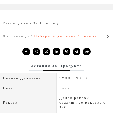
Ръководство За Преглед
Доставен до:
Изберете държава / регион
Share with:
Детайли За Продукта
Ценови Диапазон
$200 - $300
Цвят
Бяло
Дълги ръкави,
Ръкави
свалящи се ръкави, с
яке