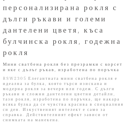
персонализирана рокля с
дълги ръкави и големи
дантелени цветя, къса
булчинска рокля, годежна
рокля
Мини сватбена рокля без презрамки с корсет
и яке с дълъг ръкав, изработена по поръчка
RSW2305 Елегантната мини сватбена рокля е
идеална за булка, която търси изискана и
модерна рокля за вечеря или годеж. С дълги
ръкави и сложни дантелени цветни детайли,
тази рокля, изработена по поръчка, ще накара
всяка булка да се чувства красива в специалния
си ден. Изкуственият интелект е само за
справка. Действителният ефект зависи от
снимката на манекена.