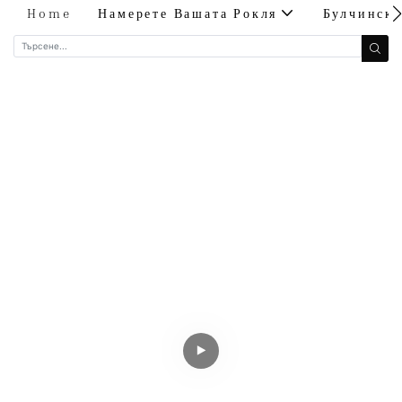
Home
Намерете Вашата Рокля
Булчинск