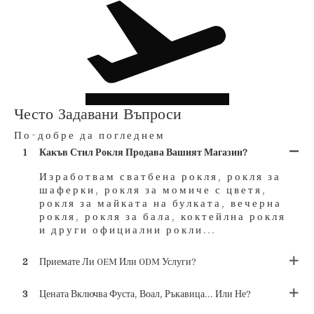
Често Задавани Въпроси
По-добре да погледнем
1
Какъв Стил Рокля Продава Вашият Магазин?
Изработвам сватбена рокля, рокля за
шаферки, рокля за момиче с цветя,
рокля за майката на булката, вечерна
рокля, рокля за бала, коктейлна рокля
и други официални рокли...
2
Приемате Ли OEM Или ODM Услуги?
3
Цената Включва Фуста, Воал, Ръкавица... Или Не?