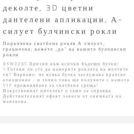
деколте, 3D цветни
дантелени апликации, А-
силует булчински рокли
Поръчкова сватбена рокля А-силует,
грациозна, кажете „да“ на вашите булчински
рокли
RSW2265 Призив към всички бъдещи булки!
✨Готови ли сте да намерите роклята на мечтите
си? Вярваме, че всяка булка заслужава кралско
отношение - и точно това ще получите с нашето
VIP преживяване за сватбена среща!
Изкуственият интелект е само за справка.
Действителният ефект зависи от снимката на
манекена.