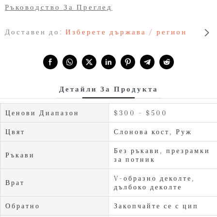
Ръководство За Преглед
Доставен до:
Изберете държава / регион
Share with:
Детайли За Продукта
Ценови Диапазон
$300 - $500
Цвят
Слонова кост, Руж
Без ръкави, презрамки
Ръкави
за потник
V-образно деколте,
Врат
дълбоко деколте
Обратно
Закопчайте се с цип