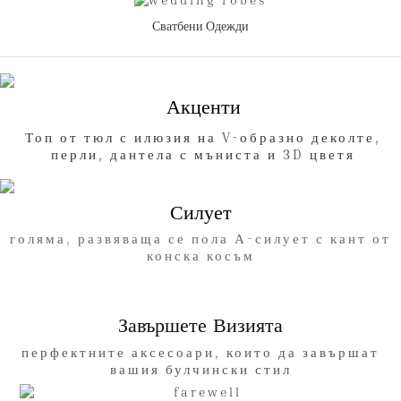
Сватбени Одежди
Акценти
Топ от тюл с илюзия на V-образно деколте,
перли, дантела с мъниста и 3D цветя
Силует
голяма, развяваща се пола А-силует с кант от
конска косъм
Завършете Визията
перфектните аксесоари, които да завършат
вашия булчински стил