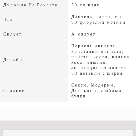
Дължина На Роклята
50 см влак
Дантела, сатен, тюл,
Плат
3D флорални мотиви
Силует
А-силует
Перлени акценти,
кристални мъниста,
пайети, кости, конска
Дизайн
коса, илюзия,
апликации от дантела,
3D детайли с шарка
Секси, Модерни,
Стилове
Достъпни, Любими за
булки