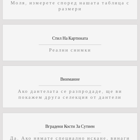
Моля, измерете според нашата таблица с
размери
Стил На Картината
Реални снимки
Внимание
Ако дантелата се разпродаде, ще ви
покажем друга селекция от дантели
Вградени Кости За Сутиен
Да. Ако нямате специално искане, винаги