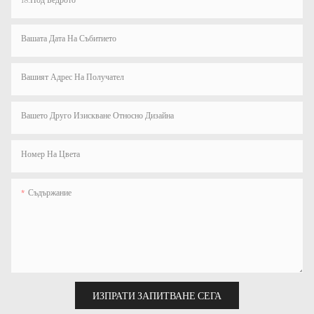
Вашата Дата На Събитието
Вашият Адрес На Получател
Вашето Друго Изискване Относно Дизайна
Номер На Цвета
Съдържание
ИЗПРАТИ ЗАПИТВАНЕ СЕГА