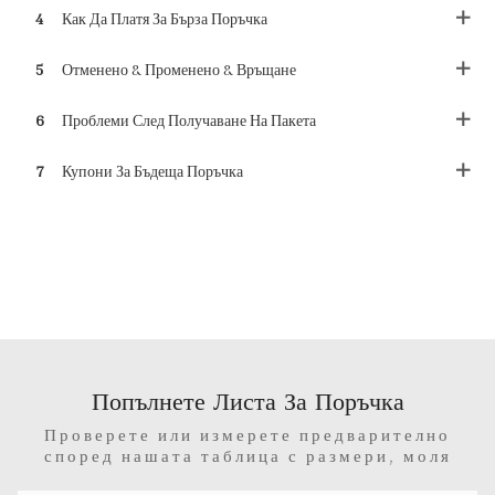
4
Как Да Платя За Бърза Поръчка
5
Отменено & Променено & Връщане
6
Проблеми След Получаване На Пакета
7
Купони За Бъдеща Поръчка
Попълнете Листа За Поръчка
Проверете или измерете предварително
според нашата таблица с размери, моля