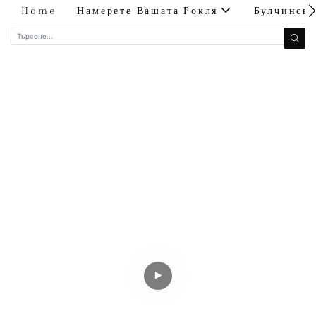
Home
Намерете Вашата Рокля
Булчинск