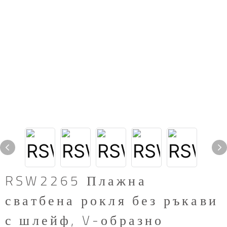
RSW2265 Плажна
сватбена рокля без ръкави
с шлейф, V-образно