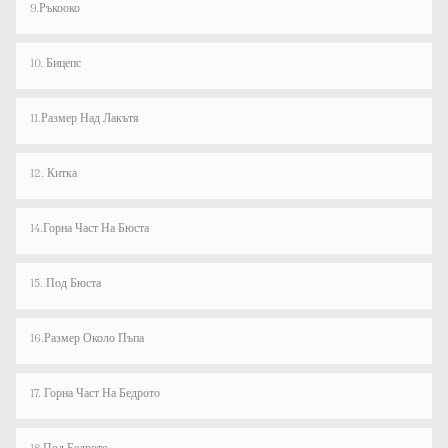
9.Ръкооко
10. Бицепс
11.Размер Над Лакътя
12. Китка
14.Горна Част На Бюста
15. Под Бюста
16.Размер Около Пъпа
17. Горна Част На Бедрото
18.Под Бедрото