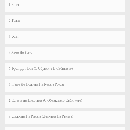
1. Бюст
2.Талия
3. Хип
4.рамо До Рамо
5. Кухи До Пода (с Обувките В Събитието)
6. Рамо До Подгъва На Късата Рокля
7. Естествена Височина (с Обувките В Събитието)
8. Дължина На Ръката (дължина На Ръкава)