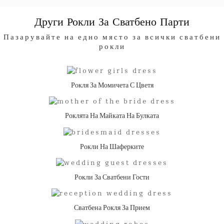
Други Рокли За Сватбено Парти
Пазарувайте на едно място за всички сватбени
рокли
Рокля За Момичета С Цветя
Роклята На Майката На Булката
Рокли На Шаферките
Рокли За Сватбени Гости
Сватбена Рокля За Прием