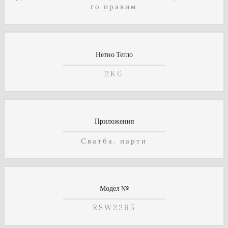
го правим
Нетно Тегло
2KG
Приложения
Сватба. парти
Модел №
RSW2265