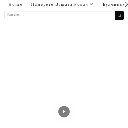
Home
Намерете Вашата Рокля
Булчинск