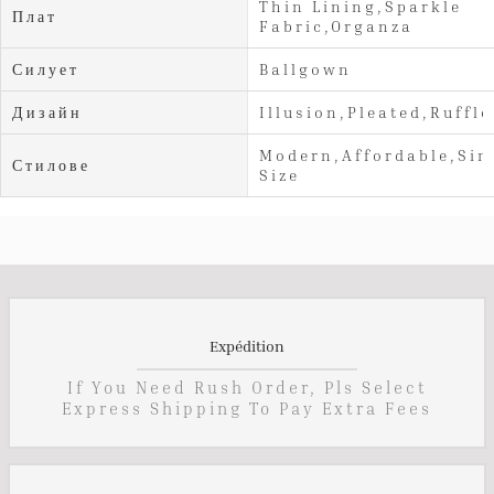
Thin Lining,Sparkle
Плат
Fabric,Organza
Силует
Ballgown
Дизайн
Illusion,Pleated,Ruffle
Modern,Affordable,Sim
Стилове
Size
Expédition
If You Need Rush Order, Pls Select
Express Shipping To Pay Extra Fees