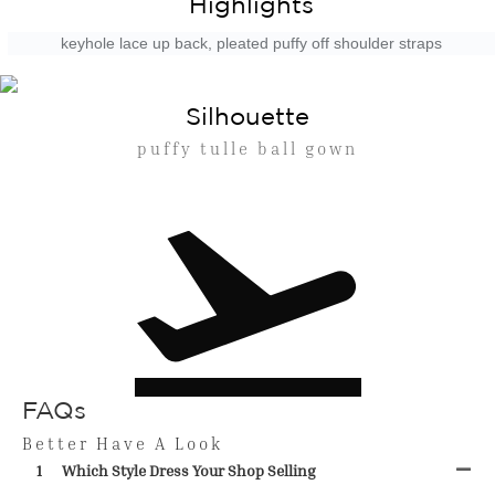
Highlights
keyhole lace up back, pleated puffy off shoulder straps
Silhouette
puffy tulle ball gown
FAQs
Better Have A Look
1
Which Style Dress Your Shop Selling