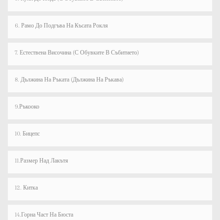
6. Рамо До Подгъва На Късата Рокля
7. Естествена Височина (с Обувките В Събитието)
8. Дължина На Ръката (дължина На Ръкава)
9.Ръкооко
10. Бицепс
11.Размер Над Лакътя
12. Китка
14.Горна Част На Бюста