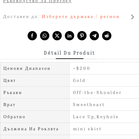
Ръководство За Преглед
Доставен до:
Изберете държава / регион
Share with:
Détail Du Produit
Ценови Диапазон
<$200
Цвят
Gold
Ръкави
Off-the-Shoulder
Врат
Sweetheart
Обратно
Lace Up,Keyhole
Дължина На Роклята
mini skirt