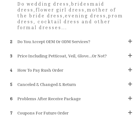
Do wedding dress,bridesmaid
dress,flower girl dress,mother of
the bride dress,evening dress,prom
dress, cocktail dress and other
formal dresses...
2
Do You Accept OEM Or ODM Services?
3
Price Including Petticoat, Veil, Glove...or Not?
4
How To Pay Rush Order
5
Canceled & Changed & Return
6
Problems After Receive Package
7
Coupons For Future Order