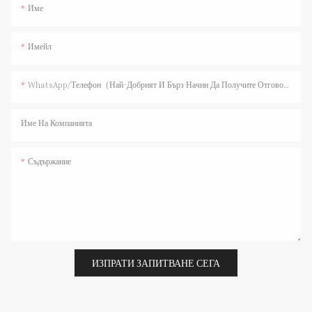
Име
Имейл
WhatsApp/телефон（Най-Добрият И Бърз Начин Да Получите Отговор）
Име На Компанията
Съдържание
ИЗПРАТИ ЗАПИТВАНЕ СЕГА