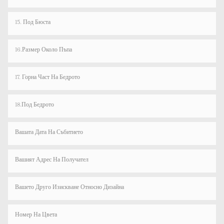
15. Под Бюста
16.Размер Около Пъпа
17. Горна Част На Бедрото
18.Под Бедрото
Вашата Дата На Събитието
Вашият Адрес На Получател
Вашето Друго Изискване Относно Дизайна
Номер На Цвета