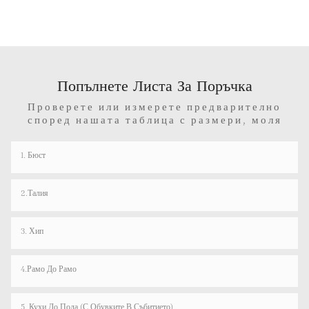
Попълнете Листа За Поръчка
Проверете или измерете предварително
според нашата таблица с размери, моля
1. Бюст
2.Талия
3. Хип
4.рамо До Рамо
5. Кухи До Пода (с Обувките В Събитието)