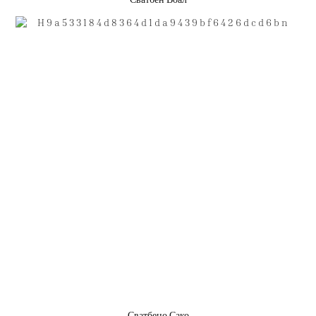
Сватбено Сако