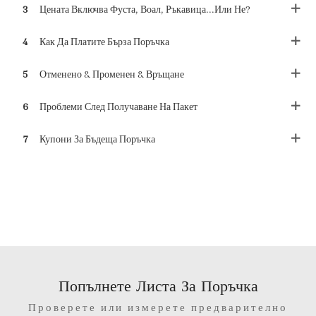
3
Цената Включва Фуста, Воал, Ръкавица...или Не?
4
Как Да Платите Бърза Поръчка
5
Отменено & Променен & Връщане
6
Проблеми След Получаване На Пакет
7
Купони За Бъдеща Поръчка
Попълнете Листа За Поръчка
Проверете или измерете предварително