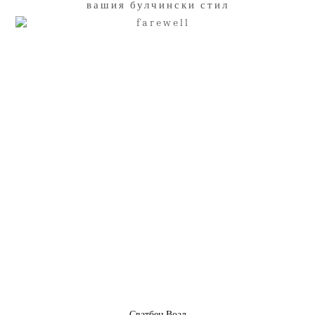
вашия булчински стил
Сватбен Воал