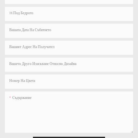
18.Под Бедрото
Вашата Дата На Събитието
Вашият Адрес На Получател
Вашето Друго Изискване Относно Дизайна
Номер На Цвета
Съдържание