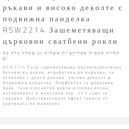
ръкави и високо деколте с
подвижна панделка
RSW2214 Зашеметяващи
църковни сватбени рокли
תחרה סקסית אפליקציות אשליה גב שמלת כלה בת
ים
RSW2214 Тази зашеметяваща висококачествена
булчинска рокля, изработена по поръчка, се
отличава с дълги ръкави, високо деколте и
подвижна панделка. Перфектна за църковен
брак, тази елегантна рокля излъчва вечна
изтънченост и женствен чар. AI е само за
справка. Действителният ефект зависи от
картината на манекена