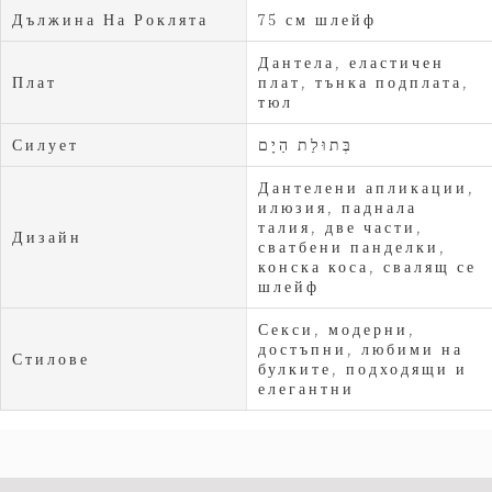
Дължина На Роклята
75 см шлейф
Дантела, еластичен
Плат
плат, тънка подплата,
тюл
Силует
בְּתוּלַת הַיָם
Дантелени апликации,
илюзия, паднала
талия, две части,
Дизайн
сватбени панделки,
конска коса, свалящ се
шлейф
Секси, модерни,
достъпни, любими на
Стилове
булките, подходящи и
елегантни