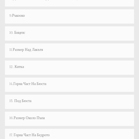
9.Ръкооко
10. Бицепс
11.Размер Над Лакътя
12. Китка
14.Горна Част На Бюста
15. Под Бюста
16.Размер Около Пъпа
17. Горна Част На Бедрото