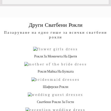
Други Сватбени Рокли
Пазаруване на едно гише за всички сватбени
рокли
Рокля За Момичета На Цветя
Рокля Майка На Булката
Шаферски Рокли
Сватбени Рокли За Гости