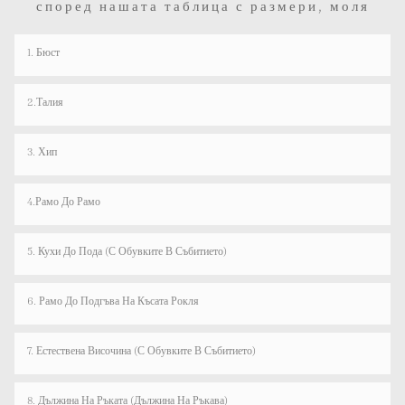
според нашата таблица с размери, моля
1. Бюст
2.Талия
3. Хип
4.рамо До Рамо
5. Кухи До Пода (с Обувките В Събитието)
6. Рамо До Подгъва На Късата Рокля
7. Естествена Височина (с Обувките В Събитието)
8. Дължина На Ръката (дължина На Ръкава)