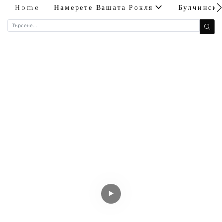
Home
Намерете Вашата Рокля
Булчинск