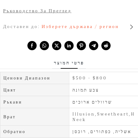
Ръководство За Преглед
Доставен до:
Изберете държава / регион
Share with:
פרטי המוצר
Ценови Диапазон
$500 - $800
Цвят
צבע תמונה
Ръкави
שרוולים ארוכים
Illusion,Sweetheart,H
Врат
Neck
Обратно
אשליה, כפתורים, רוכסן