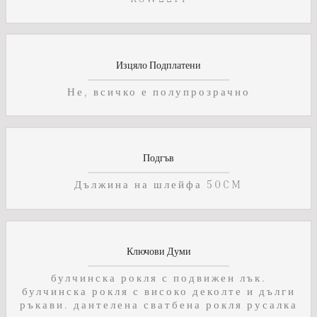
Изцяло Подплатени
Не, всичко е полупрозрачно
Подгъв
Дължина на шлейфа 50CM
Ключови Думи
булчинска рокля с подвижен лък.
булчинска рокля с високо деколте и дълги
ръкави. дантелена сватбена рокля русалка